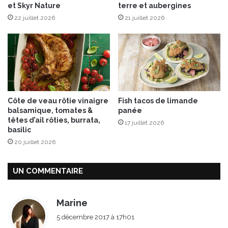
et Skyr Nature
terre et aubergines
o
22 juillet 2026
21 juillet 2026
ë
l
Côte de veau rôtie vinaigre
Fish tacos de limande
balsamique, tomates &
panée
têtes d’ail rôties, burrata,
17 juillet 2026
basilic
20 juillet 2026
UN COMMENTAIRE
d
Marine
i
5 décembre 2017 à 17h01
t