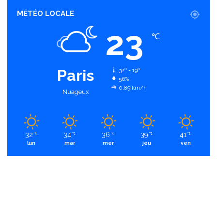
MÉTÉO LOCALE
23
℃
Paris
32º - 19º
56%
0.89 km/h
Nuageux
32
34
36
39
41
℃
℃
℃
℃
℃
lun
mar
mer
jeu
ven