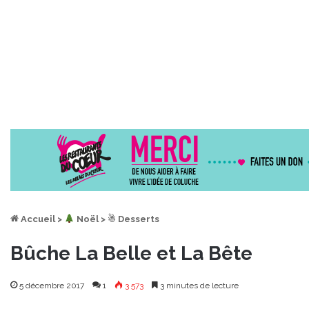
Accueil
>
︎ Noël
>
☃ Desserts
Bûche La Belle et La Bête
5 décembre 2017
1
3 573
3 minutes de lecture