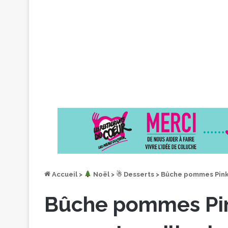
Accueil
>
︎ Noël
>
☃ Desserts
>
Bûche pommes Pink 
Bûche pommes Pi