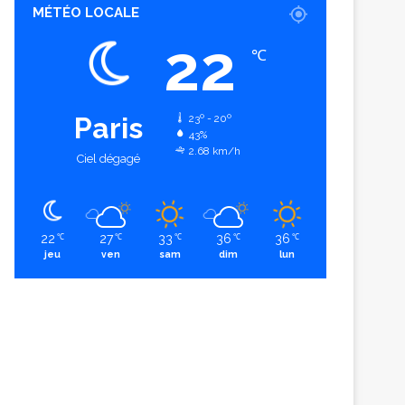
MÉTÉO LOCALE
22
℃
Paris
23º - 20º
43%
2.68 km/h
Ciel dégagé
22
27
33
36
36
℃
℃
℃
℃
℃
jeu
ven
sam
dim
lun