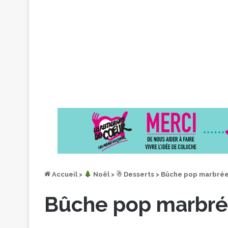
Accueil
>
︎ Noël
>
☃ Desserts
>
Bûche pop marbrée
Bûche pop marbré