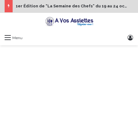
1er Édition de “La Semaine des Chefs” du 19 au 24 octobre 2026
S
Menu