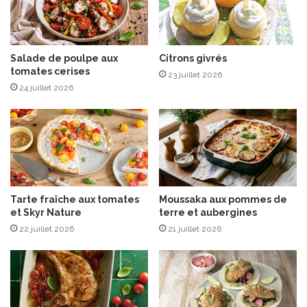
s
a
u
f
Salade de poulpe aux
Citrons givrés
tomates cerises
o
23 juillet 2026
i
24 juillet 2026
e
g
r
a
s
e
t
Tarte fraîche aux tomates
Moussaka aux pommes de
p
et Skyr Nature
terre et aubergines
a
22 juillet 2026
21 juillet 2026
i
n
d
’
é
p