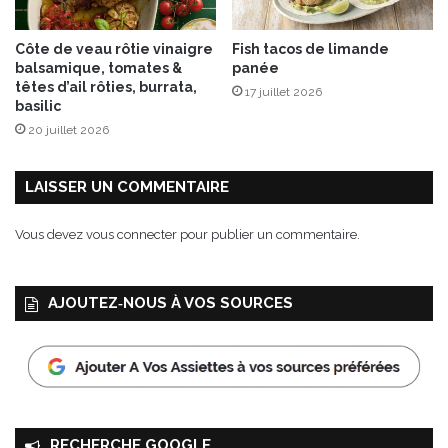
i
c
Côte de veau rôtie vinaigre
Fish tacos de limande
e
balsamique, tomates &
panée
têtes d’ail rôties, burrata,
17 juillet 2026
basilic
20 juillet 2026
LAISSER UN COMMENTAIRE
Vous devez
vous connecter
pour publier un commentaire.
AJOUTEZ‑NOUS À VOS SOURCES
RECHERCHE GOOGLE