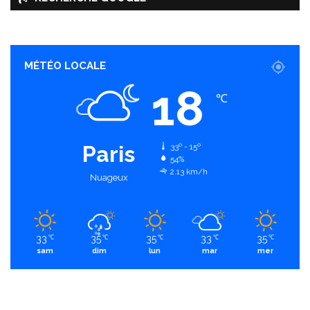
MÉTÉO LOCALE
18
℃
Paris
33º - 15º
54%
2.13 km/h
Nuageux
33
35
35
33
35
℃
℃
℃
℃
℃
sam
dim
lun
mar
mer