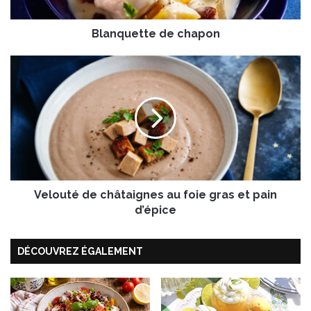
t
t
Blanquette de chapon
e
d
e
V
c
e
h
l
a
o
p
u
o
t
n
é
d
e
Velouté de châtaignes au foie gras et pain
c
h
d’épice
â
t
DÉCOUVREZ ÉGALEMENT
a
i
g
n
e