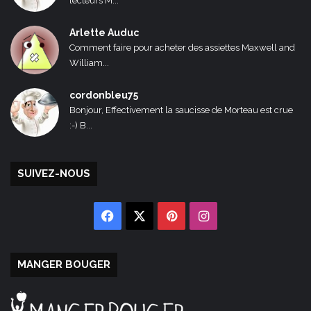
lecteurs M...
Arlette Auduc
Comment faire pour acheter des assiettes Maxwell and
William...
cordonbleu75
Bonjour, Effectivement la saucisse de Morteau est crue
:-) B...
SUIVEZ-NOUS
Facebook
X
Pinterest
Instagram
MANGER BOUGER