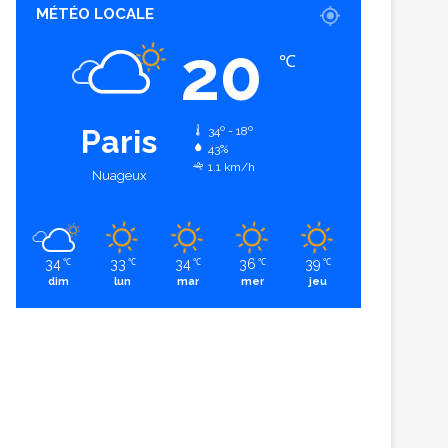
MÉTÉO LOCALE
20
℃
Paris
34º - 18º
43%
1.1 km/h
Nuageux
34
33
34
36
39
℃
℃
℃
℃
℃
dim
lun
mar
mer
jeu