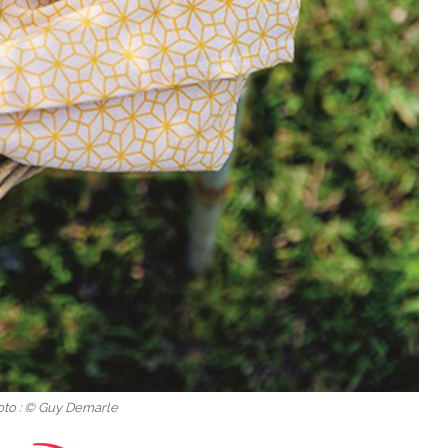
oto : © Guy Demarle