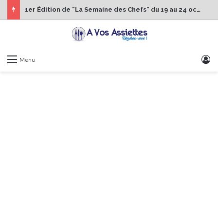
1er Édition de “La Semaine des Chefs” du 19 au 24 octobre 2026
S
Menu