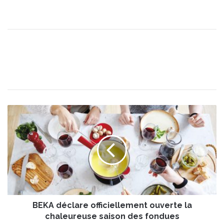
B
E
K
A
d
é
c
l
a
BEKA déclare officiellement ouverte la
r
e
chaleureuse saison des fondues