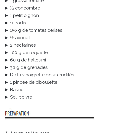
► 1 grosse tomate
► ½ concombre
► 1 petit oignon
► 10 radis
► 150 g de tomates cerises
► ½ avocat
► 2 nectarines
► 100 g de roquette
► 60 g de halloumi
► 30 g de grenades
► De la vinaigrette pour crudités
► 1 pincée de ciboulette
► Basilic
► Sel, poivre