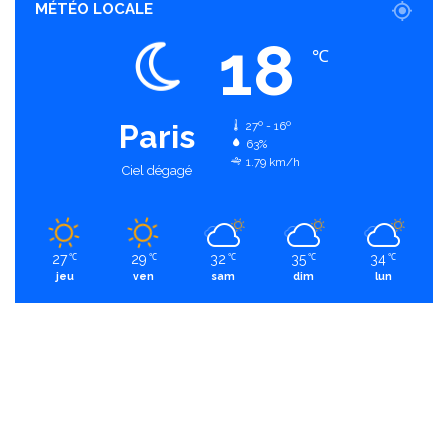
MÉTÉO LOCALE
18
℃
Paris
27º - 16º
63%
1.79 km/h
Ciel dégagé
27
29
32
35
34
℃
℃
℃
℃
℃
jeu
ven
sam
dim
lun