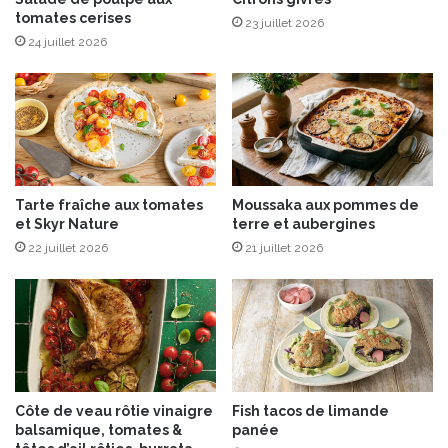
tomates cerises
c
n
23 juillet 2026
h
é
24 juillet 2026
a
m
l
i
e
m
u
o
r
l
e
e
u
t
Tarte fraîche aux tomates
Moussaka aux pommes de
s
t
et Skyr Nature
terre et aubergines
e
e
22 juillet 2026
21 juillet 2026
s
a
i
s
o
n
d
e
Côte de veau rôtie vinaigre
Fish tacos de limande
s
balsamique, tomates &
panée
f