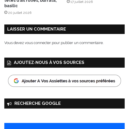
têtes d’ail rôties, burrata,
17 juillet 2026
o
basilic
n
20 juillet 2026
d
u
e
LAISSER UN COMMENTAIRE
s
Vous devez
vous connecter
pour publier un commentaire.
AJOUTEZ‑NOUS À VOS SOURCES
RECHERCHE GOOGLE