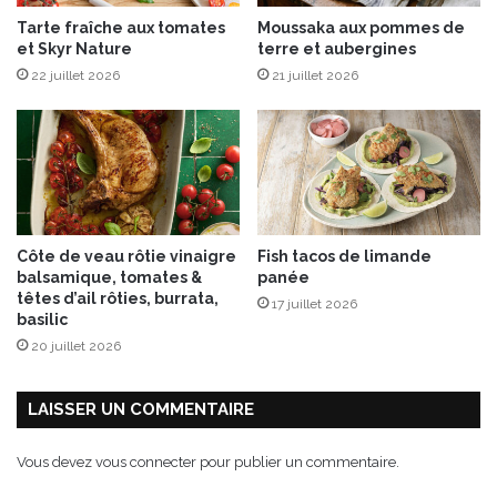
M
Tarte fraîche aux tomates
Moussaka aux pommes de
&
et Skyr Nature
terre et aubergines
M
22 juillet 2026
21 juillet 2026
’
s
®
,
e
n
2
0
Côte de veau rôtie vinaigre
Fish tacos de limande
2
balsamique, tomates &
panée
0
têtes d’ail rôties, burrata,
17 juillet 2026
,
basilic
c
20 juillet 2026
’
e
s
LAISSER UN COMMENTAIRE
t
t
Vous devez
vous connecter
pour publier un commentaire.
o
u