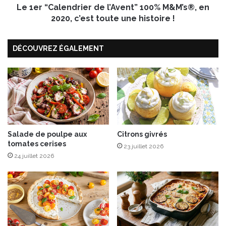
r
Le 1er “Calendrier de l’Avent” 100% M&M’s®, en
e
o
n
2020, c’est toute une histoire !
t
d
t
r
DÉCOUVREZ ÉGALEMENT
e
i
s
e
r
d
e
l
’
A
v
Salade de poulpe aux
Citrons givrés
tomates cerises
e
23 juillet 2026
n
24 juillet 2026
t
”
1
0
0
%