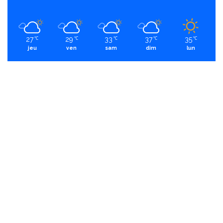
27
29
33
37
35
℃
℃
℃
℃
℃
jeu
ven
sam
dim
lun