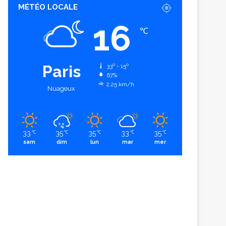
MÉTÉO LOCALE
16
℃
Paris
33º - 15º
67%
2.25 km/h
Nuageux
33
35
35
33
35
℃
℃
℃
℃
℃
sam
dim
lun
mar
mer