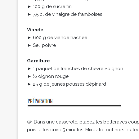
► 100 g de sucre fin
► 7,5 cl de vinaigre de framboises
Viande
► 600 g de viande hachée
► Sel, poivre
Garniture
► 1 paquet de tranches de chèvre Soignon
► ½ oignon rouge
► 25 g de jeunes pousses d’épinard
①• Dans une casserole, placez les betteraves coup
puis faites cuire 5 minutes. Mixez le tout hors du fe