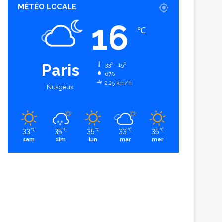
MÉTÉO LOCALE
16
℃
Paris
33º - 15º
67%
2.25 km/h
Nuageux
33
35
35
33
35
℃
℃
℃
℃
℃
sam
dim
lun
mar
mer