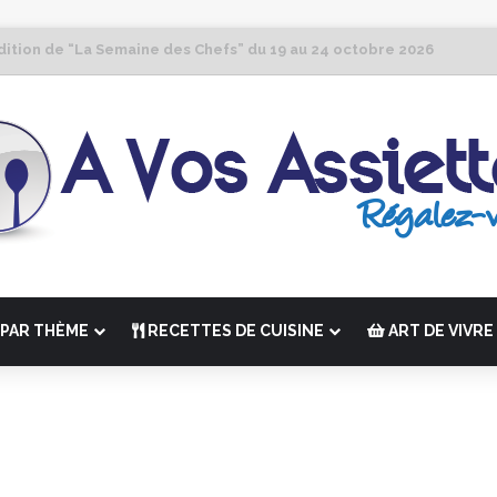
dition de “La Semaine des Chefs” du 19 au 24 octobre 2026
PAR THÈME
RECETTES DE CUISINE
ART DE VIVRE