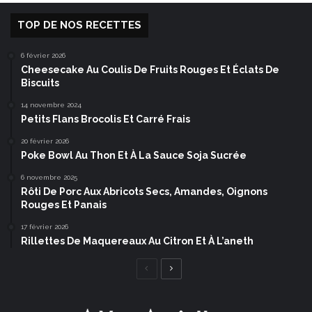
TOP DE NOS RECETTES
6 février 2026
Cheesecake Au Coulis De Fruits Rouges Et Éclats De
Biscuits
14 novembre 2024
Petits Flans Brocolis Et Carré Frais
20 février 2026
Poke Bowl Au Thon Et À La Sauce Soja Sucrée
6 novembre 2025
Rôti De Porc Aux Abricots Secs, Amandes, Oignons
Rouges Et Panais
17 février 2026
Rillettes De Maquereaux Au Citron Et À L’aneth
Page
Page
précédente
suivante