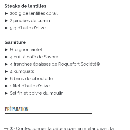
Steaks de lentilles
► 200 g de lentilles corail
► 2 pincées de cumin
► 5 g d'huile d'olive
Garniture
► ½ oignon violet
► 4 cuil. à café de Savora
► 4 tranches épaisses de Roquefort Société®
► 4 kumquats
► 6 brins de ciboulette
► 1 filet d'huile d'olive
► Sel fin et poivre du moulin
①• Confectionnez la pâte à pain en mélangeant la