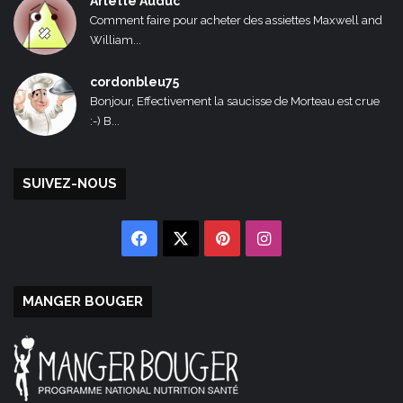
Arlette Auduc
Comment faire pour acheter des assiettes Maxwell and
William...
cordonbleu75
Bonjour, Effectivement la saucisse de Morteau est crue
:-) B...
SUIVEZ-NOUS
Facebook
X
Pinterest
Instagram
MANGER BOUGER