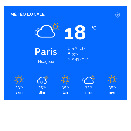
MÉTÉO LOCALE
18
℃
Paris
33º - 18º
53%
0.45 km/h
Nuageux
33
35
35
33
35
℃
℃
℃
℃
℃
sam
dim
lun
mar
mer