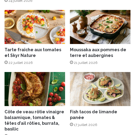
24 juillet 2026
u
a
e
m
!
p
l
e
m
o
Tarte fraîche aux tomates
Moussaka aux pommes de
u
et Skyr Nature
terre et aubergines
s
22 juillet 2026
21 juillet 2026
s
e
d
e
F
l
o
r
Côte de veau rôtie vinaigre
Fish tacos de limande
i
balsamique, tomates &
panée
d
têtes d’ail rôties, burrata,
17 juillet 2026
e
basilic