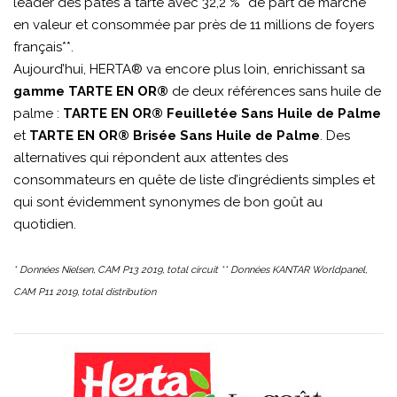
leader des pâtes à tarte avec 32,2 %* de part de marché
en valeur et consommée par près de 11 millions de foyers
français**.
Aujourd’hui, HERTA® va encore plus loin, enrichissant sa
gamme
TARTE EN OR®
de deux références sans huile de
palme :
TARTE EN OR® Feuilletée Sans Huile de Palme
et
TARTE EN OR® Brisée Sans Huile de Palme
. Des
alternatives qui répondent aux attentes des
consommateurs en quête de liste d’ingrédients simples et
qui sont évidemment synonymes de bon goût au
quotidien.
* Données Nielsen, CAM P13 2019, total circuit ** Données KANTAR Worldpanel,
CAM P11 2019, total distribution