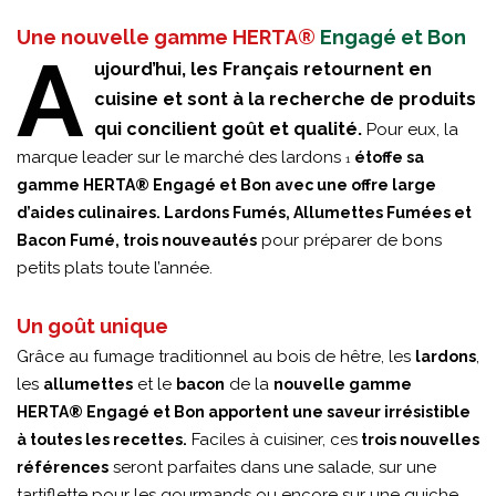
Une nouvelle gamme HERTA®
Engagé et Bon
A
ujourd’hui, les Français retournent en
cuisine et sont à la recherche de produits
qui concilient goût et qualité.
Pour eux, la
marque leader sur le marché des lardons
étoffe sa
1
gamme HERTA® Engagé et Bon avec une offre large
d’aides culinaires. Lardons Fumés, Allumettes Fumées et
pour préparer de bons
Bacon Fumé, trois nouveautés
petits plats toute l’année.
Un goût unique
Grâce au fumage traditionnel au bois de hêtre, les
,
lardons
les
et le
de la
allumettes
bacon
nouvelle gamme
HERTA® Engagé et Bon apportent une saveur irrésistible
Faciles à cuisiner, ces
à toutes les recettes.
trois nouvelles
seront parfaites dans une salade, sur une
références
tartiflette pour les gourmands ou encore sur une quiche,