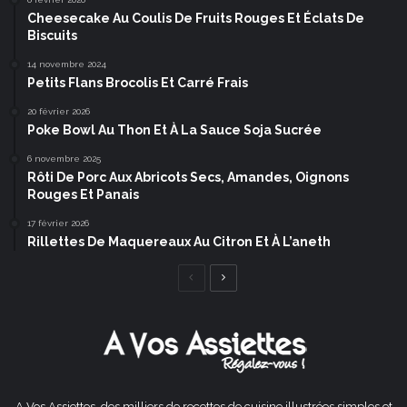
Cheesecake Au Coulis De Fruits Rouges Et Éclats De
Biscuits
14 novembre 2024
Petits Flans Brocolis Et Carré Frais
20 février 2026
Poke Bowl Au Thon Et À La Sauce Soja Sucrée
6 novembre 2025
Rôti De Porc Aux Abricots Secs, Amandes, Oignons
Rouges Et Panais
17 février 2026
Rillettes De Maquereaux Au Citron Et À L’aneth
Page
Page
précédente
suivante
A Vos Assiettes, des milliers de recettes de cuisine illustrées simples et