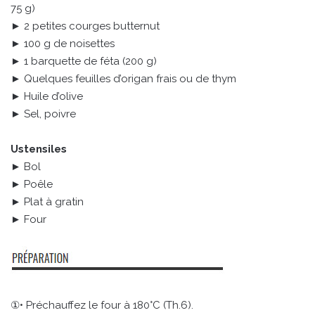
75 g)
► 2 petites courges butternut
► 100 g de noisettes
► 1 barquette de féta (200 g)
► Quelques feuilles d’origan frais ou de thym
► Huile d’olive
► Sel, poivre
Ustensiles
► Bol
► Poêle
► Plat à gratin
► Four
①• Préchauffez le four à 180°C (Th.6).