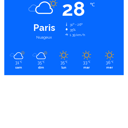
28
℃
Paris
31º - 26º
35%
1.39 km/h
Nuageux
31
35
35
33
36
℃
℃
℃
℃
℃
sam
dim
lun
mar
mer