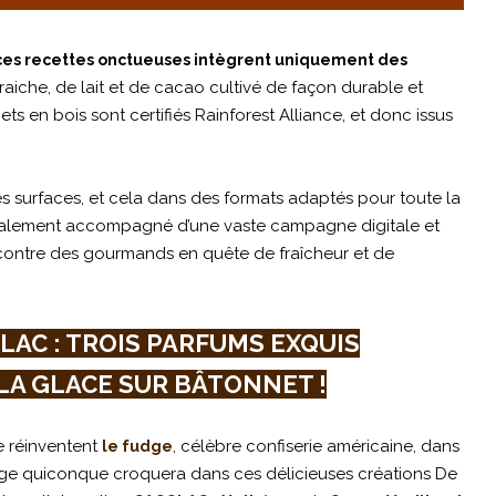
 ces recettes onctueuses intègrent uniquement des
raiche, de lait et de cacao cultivé de façon durable et
ts en bois sont certifiés Rainforest Alliance, et donc issus
s surfaces, et cela dans des formats adaptés pour toute la
alement accompagné d’une vaste campagne digitale et
encontre des gourmands en quête de fraîcheur et de
AC : TROIS PARFUMS EXQUIS
LA GLACE SUR BÂTONNET !
e réinventent
, célèbre confiserie américaine, dans
le fudge
nuage quiconque croquera dans ces délicieuses créations De