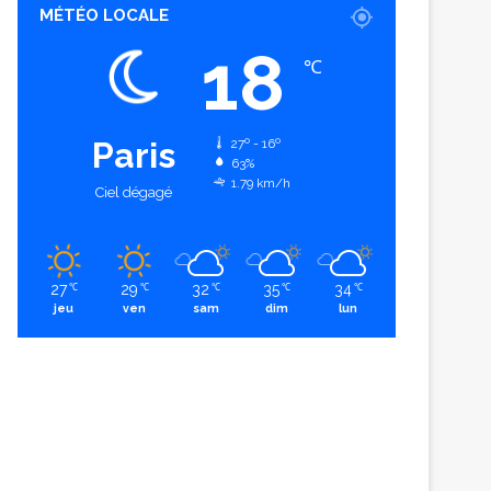
MÉTÉO LOCALE
18
℃
Paris
27º - 16º
63%
1.79 km/h
Ciel dégagé
27
29
32
35
34
℃
℃
℃
℃
℃
jeu
ven
sam
dim
lun