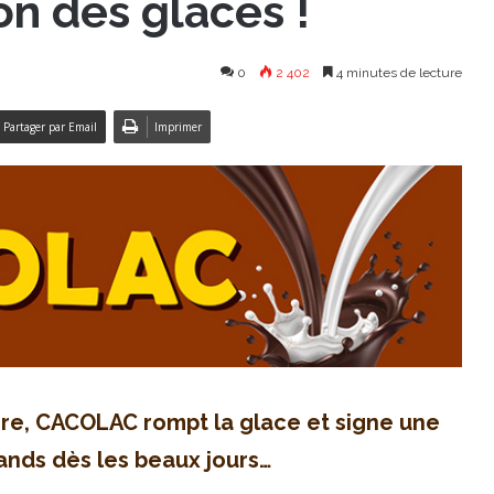
n des glaces !
0
2 402
4 minutes de lecture
Partager par Email
Imprimer
ire, CACOLAC rompt la glace et signe une
rands dès les beaux jours…