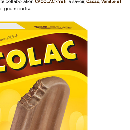
tte collaboration
, à savoir,
CACOLAC x Yeti
Cacao, Vanille et
ot gourmandise !