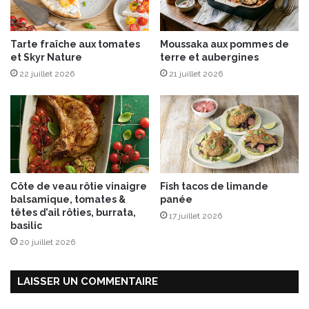
t
a
b
Tarte fraîche aux tomates
Moussaka aux pommes de
l
et Skyr Nature
terre et aubergines
e
t
22 juillet 2026
21 juillet 2026
t
e
s
u
l
t
r
Côte de veau rôtie vinaigre
Fish tacos de limande
a
balsamique, tomates &
panée
g
têtes d’ail rôties, burrata,
17 juillet 2026
o
basilic
u
20 juillet 2026
r
m
a
LAISSER UN COMMENTAIRE
n
d