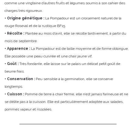
comme une vingtaine d’autres fruits et légumes soumis à son cahier des
charges très rigoureux.
• Origine génétique :
La Pompadour est un croisement naturel de la
rouge Roseval et de la rustique BF15.
• Récolte :
Plantée au mois d’avril, elle se récolte tardivement, à partir du
mois de septembre.
• Apparence :
La Pompadour est de taille moyenne et de forme oblongue.
Elle possède une peau cuivrée et une chair jaune vif.
• Goût :
Très fondante, elle laisse sur le palais un délicat petit goût de
beurre frais.
• Conservation :
Peu sensible à la germination, elle se conserve
longtemps.
• Cuisson :
Pomme de terre à chair ferme, elle n’est jamais farineuse et ne
se délite pas à la cuisson. Elle est particulièrement adaptée aux salades,
pommes vapeur et rissolées.