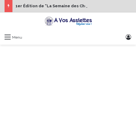
1er Édition de “La Semaine des Chefs” du 19 au 24 octobre 2026
S
Menu