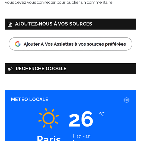
Vous devez
vous connecter
pour publier un commentaire.
e
s
e
AJOUTEZ‑NOUS À VOS SOURCES
t
a
u
f
o
r
m
RECHERCHE GOOGLE
a
t
o
r
i
MÉTÉO LOCALE
g
26
i
℃
n
a
l
Paris
27º - 22º