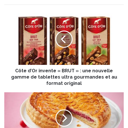
C
ô
t
e
d
’
O
r
i
Côte d’Or invente « BRUT » : une nouvelle
n
v
gamme de tablettes ultra gourmandes et au
e
format original
n
t
G
e
a
«
l
B
e
R
t
U
t