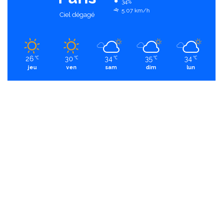
34%
5.07 km/h
Ciel dégagé
26
30
34
35
34
℃
℃
℃
℃
℃
jeu
ven
sam
dim
lun