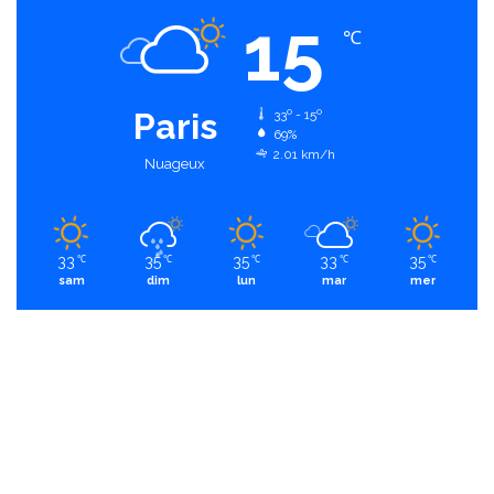
15
℃
Paris
33º - 15º
69%
2.01 km/h
Nuageux
33
35
35
33
35
℃
℃
℃
℃
℃
sam
dim
lun
mar
mer