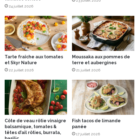
23 juillet 2026
a
24 juillet 2026
r
i
b
o
Tarte fraîche aux tomates
Moussaka aux pommes de
et Skyr Nature
terre et aubergines
22 juillet 2026
21 juillet 2026
Côte de veau rôtie vinaigre
Fish tacos de limande
balsamique, tomates &
panée
têtes d’ail rôties, burrata,
17 juillet 2026
basilic