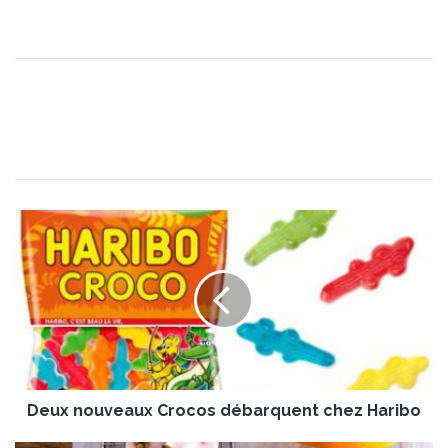
D
e
u
x
n
o
u
v
e
Deux nouveaux Crocos débarquent chez Haribo
a
u