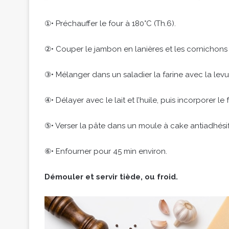
①• Préchauffer le four à 180°C (Th.6).
②• Couper le jambon en lanières et les cornichons 
③• Mélanger dans un saladier la farine avec la lev
④• Délayer avec le lait et l’huile, puis incorporer 
⑤• Verser la pâte dans un moule à cake antiadhésif
⑥• Enfourner pour 45 min environ.
Démouler et servir tiède, ou froid.