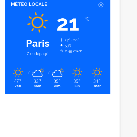
MÉTÉO LOCALE
21
℃
Paris
27º - 20º
53%
0.45 km/h
Ciel dégagé
27
33
35
35
34
℃
℃
℃
℃
℃
ven
sam
dim
lun
mar