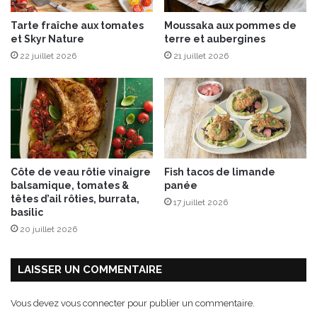
é
g
Tarte fraîche aux tomates
Moussaka aux pommes de
è
et Skyr Nature
terre et aubergines
r
22 juillet 2026
21 juillet 2026
e
t
é
Côte de veau rôtie vinaigre
Fish tacos de limande
balsamique, tomates &
panée
têtes d’ail rôties, burrata,
17 juillet 2026
basilic
20 juillet 2026
LAISSER UN COMMENTAIRE
Vous devez
vous connecter
pour publier un commentaire.