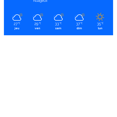
Nuageux
27
29
33
37
35
℃
℃
℃
℃
℃
jeu
ven
sam
dim
lun