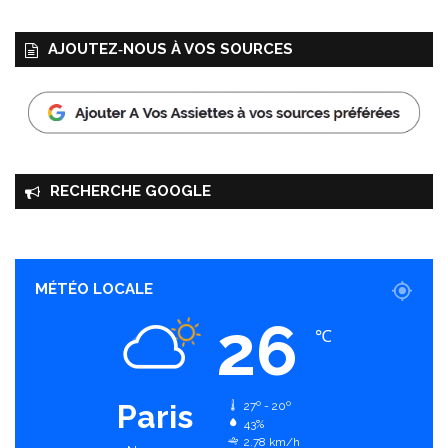
AJOUTEZ‑NOUS À VOS SOURCES
RECHERCHE GOOGLE
MÉTÉO LOCALE
26
℃
Paris
27º - 20º
43%
2.78 km/h