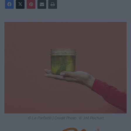
© Le Parfait® | Crédit Photo : © J.M. Péchart