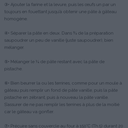
③• Ajouter la farine et la levure, puis les œufs un par un
toujours en fouettant jusqu’à obtenir une pâte à gâteau
homogène.
④• Séparer la pâte en deux. Dans ¾ de la préparation
saupoudrer un peu de vanille (juste saupoudrer), bien
mélanger.
⑤• Mélanger le ¼ de pâte restant avec la pâte de
pistache.
⑥• Bien beurrer la ou les terrines, comme pour un moule à
gâteau puis remplir un fond de pâte vanille, puis la pâte
pistache en zébrant, puis à nouveau la pâte vanille.
S’assurer de ne pas remplir les terrines à plus de la moitié
car le gâteau va gonfler.
⑦• Précuire sans couvercle au four à 150°C (Th.5) durant 20