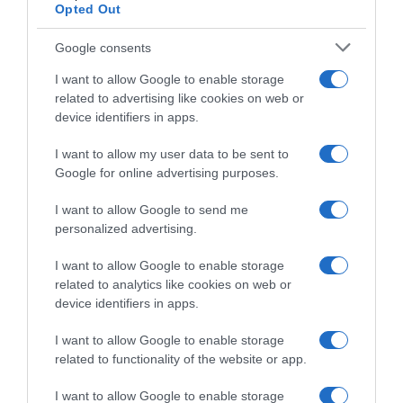
Opted Out
Google consents
I want to allow Google to enable storage
G
related to advertising like cookies on web or
a
device identifiers in apps.
u
f
I want to allow my user data to be sent to
r
Google for online advertising purposes.
e
s
I want to allow Google to send me
a
personalized advertising.
l
Gaufre salée bœuf et carottes
é
I want to allow Google to enable storage
e
related to analytics like cookies on web or
b
L
device identifiers in apps.
œ
e
u
s
I want to allow Google to enable storage
f
œ
related to functionality of the website or app.
e
u
t
f
I want to allow Google to enable storage