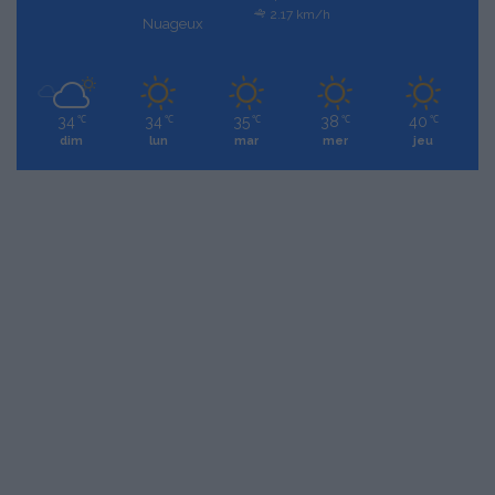
2.17 km/h
Nuageux
34
34
35
38
40
℃
℃
℃
℃
℃
dim
lun
mar
mer
jeu