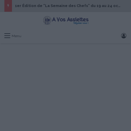
1er Édition de “La Semaine des Chefs” du 19 au 24 octobre 2026
S
Menu