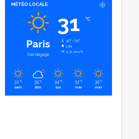
MÉTÉO LOCALE
31
℃
Paris
32º - 25º
23%
0.71 km/h
Ciel dégagé
32
35
34
32
35
℃
℃
℃
℃
℃
sam
dim
lun
mar
mer