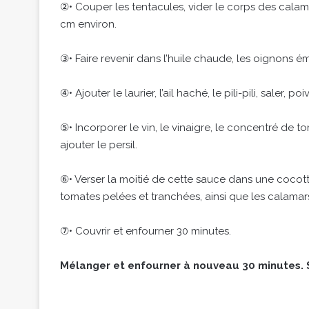
②• Couper les tentacules, vider le corps des calam
cm environ.
③• Faire revenir dans l’huile chaude, les oignons ém
④• Ajouter le laurier, l’ail haché, le pili-pili, saler, p
⑤• Incorporer le vin, le vinaigre, le concentré de to
ajouter le persil.
⑥• Verser la moitié de cette sauce dans une cocott
tomates pelées et tranchées, ainsi que les calamars
⑦• Couvrir et enfourner 30 minutes.
Mélanger et enfourner à nouveau 30 minutes. S