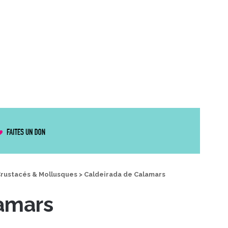
rustacés & Mollusques
>
Caldeirada de Calamars
amars