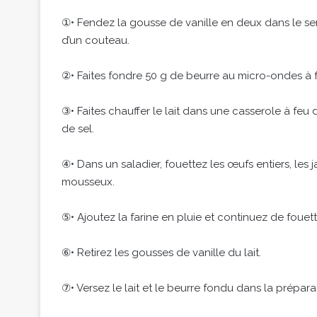
①• Fendez la gousse de vanille en deux dans le sens
d’un couteau.
②• Faites fondre 50 g de beurre au micro-ondes à f
③• Faites chauffer le lait dans une casserole à feu 
de sel.
④• Dans un saladier, fouettez les œufs entiers, les
mousseux.
⑤• Ajoutez la farine en pluie et continuez de fouett
⑥• Retirez les gousses de vanille du lait.
⑦• Versez le lait et le beurre fondu dans la prépara