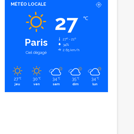
MÉTÉO LOCALE
27
℃
Paris
27º - 21º
34%
2.65 km/h
Ciel dégagé
27
30
34
35
34
℃
℃
℃
℃
℃
jeu
ven
sam
dim
lun