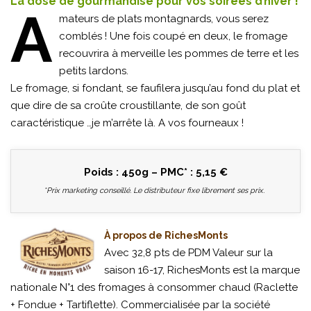
La dose de gourmandise pour vos soirées d’hiver !
A
mateurs de plats montagnards, vous serez
comblés ! Une fois coupé en deux, le fromage
recouvrira à merveille les pommes de terre et les
petits lardons.
Le fromage, si fondant, se faufilera jusqu’au fond du plat et
que dire de sa croûte croustillante, de son goût
caractéristique …je m’arrête là. A vos fourneaux !
Poids : 450g – PMC* : 5,15 €
*Prix marketing conseillé. Le distributeur fixe librement ses prix.
À propos de RichesMonts
Avec 32,8 pts de PDM Valeur sur la
saison 16-17, RichesMonts est la marque
nationale N°1 des fromages à consommer chaud (Raclette
+ Fondue + Tartiflette). Commercialisée par la société