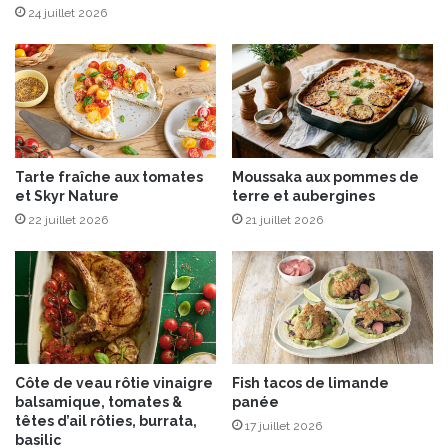
m
24 juillet 2026
b
o
n
d
e
P
a
Tarte fraîche aux tomates
Moussaka aux pommes de
r
et Skyr Nature
terre et aubergines
m
22 juillet 2026
21 juillet 2026
e
Côte de veau rôtie vinaigre
Fish tacos de limande
balsamique, tomates &
panée
têtes d’ail rôties, burrata,
17 juillet 2026
basilic