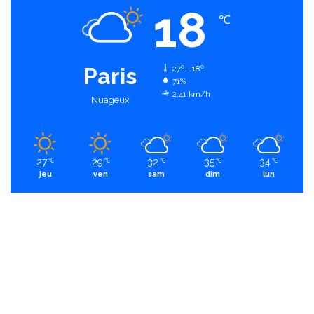
18
℃
Paris
27º - 18º
71%
2.41 km/h
Nuageux
27
29
32
35
34
℃
℃
℃
℃
℃
jeu
ven
sam
dim
lun