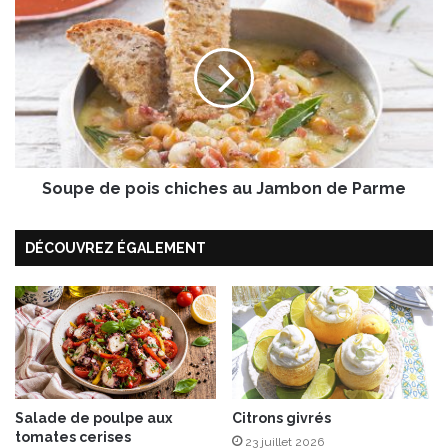
d
o
e
u
N
p
o
e
ë
d
l
e
p
o
Soupe de pois chiches au Jambon de Parme
i
s
c
DÉCOUVREZ ÉGALEMENT
h
i
c
h
e
s
a
u
Salade de poulpe aux
Citrons givrés
J
tomates cerises
a
23 juillet 2026