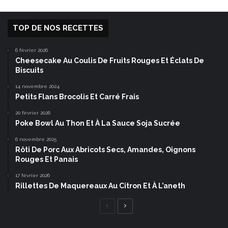
TOP DE NOS RECETTES
6 février 2026
Cheesecake Au Coulis De Fruits Rouges Et Éclats De
Biscuits
14 novembre 2024
Petits Flans Brocolis Et Carré Frais
20 février 2026
Poke Bowl Au Thon Et À La Sauce Soja Sucrée
6 novembre 2025
Rôti De Porc Aux Abricots Secs, Amandes, Oignons
Rouges Et Panais
17 février 2026
Rillettes De Maquereaux Au Citron Et À L’aneth
Page
Page
précédente
suivante