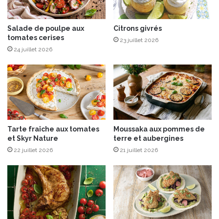
i
e
s
s
d
Salade de poulpe aux
Citrons givrés
tomates cerises
e
23 juillet 2026
G
24 juillet 2026
a
r
d
e
“
C
H
Tarte fraîche aux tomates
Moussaka aux pommes de
’
et Skyr Nature
terre et aubergines
T
22 juillet 2026
21 juillet 2026
I
O
r
i
g
i
n