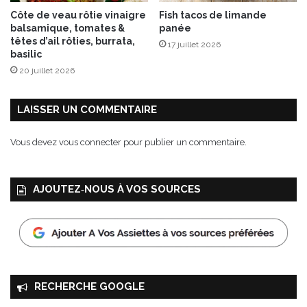
a
Côte de veau rôtie vinaigre
Fish tacos de limande
l
balsamique, tomates &
panée
e
têtes d’ail rôties, burrata,
17 juillet 2026
”
basilic
p
20 juillet 2026
a
r
L
LAISSER UN COMMENTAIRE
a
B
Vous devez
vous connecter
pour publier un commentaire.
r
a
s
AJOUTEZ‑NOUS À VOS SOURCES
s
e
r
i
e
C
a
RECHERCHE GOOGLE
s