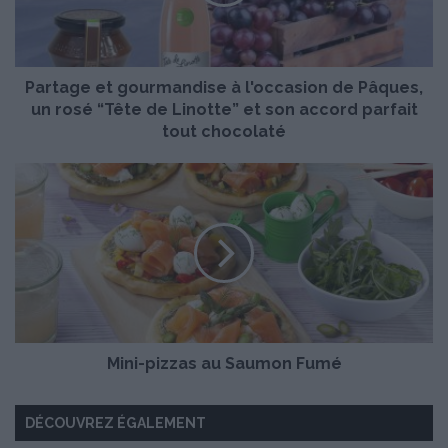
g
e
e
t
Partage et gourmandise à l'occasion de Pâques,
g
o
un rosé “Tête de Linotte” et son accord parfait
u
tout chocolaté
r
m
M
a
i
n
n
d
i
i
-
s
p
e
i
à
z
l
z
'
Mini-pizzas au Saumon Fumé
a
o
s
c
a
c
DÉCOUVREZ ÉGALEMENT
u
a
S