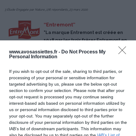
3 Étude Engagée par Nature_176 répondants_23 mars 2020
‘‘Entremont’’
"La marque Entremont est créée en
1948 par les trois frères Entremont en
Haute-Savoie.
Ces derniers pressentent le succès de l’Emmental, qui
www.avosassiettes.fr -
Do Not Process My
deviendra plus tard un des « ténors » du rayon fromage. Ils travaillent dans
Personal Information
l’activité d’affinage et de négoce de fromages. En 1972, c’est le démarrage du
« pré-emballé » et les premières campagnes de communication sur la
If you wish to opt-out of the sale, sharing to third parties, or
processing of your personal or sensitive information for
marque « Entremont Maître Fromager ». Au fil des années, des compagnies
targeted advertising by us, please use the below opt-out
telles que BEURALIA, SODIAAL et UNICOPA sont créées. En 2005,
section to confirm your selection. Please note that after your
ENTREMONT s’unit à UNICOPA et lance ENTREMONT ALLIANCE. La marque
opt-out request is processed you may continue seeing
reprend alors au cours des années suivantes la fromagerie du Roussey et la
interest-based ads based on personal information utilized by
fromagerie du Velay. Enfin, la coopérative SODIAAL, 1ère coopérative laitière
us or personal information disclosed to third parties prior to
your opt-out. You may separately opt-out of the further
française reprend ENTREMONT ALLIANCE en 2011."
disclosure of your personal information by third parties on the
IAB’s list of downstream participants. This information may
also be disclosed by us to third parties on the
IAB’s List of