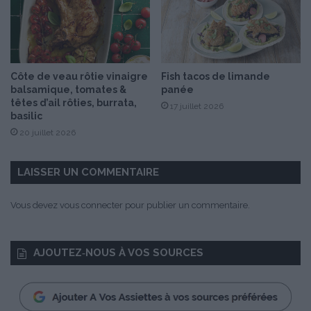
ê
t
e
d
e
Côte de veau rôtie vinaigre
Fish tacos de limande
L
balsamique, tomates &
panée
i
têtes d’ail rôties, burrata,
17 juillet 2026
n
basilic
o
20 juillet 2026
t
t
e
LAISSER UN COMMENTAIRE
”
e
Vous devez
vous connecter
pour publier un commentaire.
t
s
o
AJOUTEZ‑NOUS À VOS SOURCES
n
a
c
c