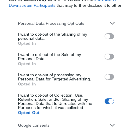
Downstream Participants
that may further disclose it to other
third parties.
Please note that this website/app uses one or more Google
Personal Data Processing Opt Outs
services and may gather and store information including but
not limited to your visit or usage behaviour. You may click to
I want to opt-out of the Sharing of my
personal data.
grant or deny consent to Google and its third-party tags to
Opted In
Découvrez la gamme de fromages Entremont :
use your data for below specified purposes in below Google
consent section.
Emmental, Comté, Raclette, Gruyère, Reblochon,
I want to opt-out of the Sale of my
Personal Data.
Beaufort…
Opted In
www.entremont.fr
I want to opt-out of processing my
Personal Data for Targeted Advertising.
Opted In
© Entremont | Crédits Photos : © Entremont / © Stéphanie Iguna (La
I want to opt-out of Collection, Use,
Retention, Sale, and/or Sharing of my
Food Factory) | Tous droits de reproduction réservés
Personal Data that Is Unrelated with the
Purposes for which it was collected.
Opted Out
Mots-clés
Carbonara
Entremont
Sauce Emmental
Google consents
Pinterest
Partager par Email