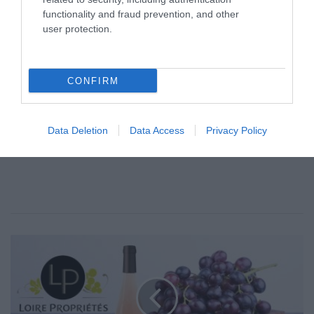
functionality and fraud prevention, and other
user protection.
CONFIRM
Data Deletion
Data Access
Privacy Policy
P
a
r
t
a