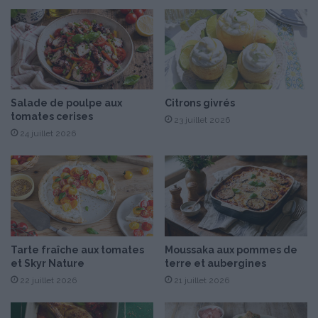
s
a
i
u
o
m
n
o
d
n
e
F
P
Salade de poulpe aux
Citrons givrés
u
â
tomates cerises
m
23 juillet 2026
q
é
24 juillet 2026
u
e
s
,
u
n
r
Tarte fraîche aux tomates
Moussaka aux pommes de
o
et Skyr Nature
terre et aubergines
s
é
22 juillet 2026
21 juillet 2026
“
T