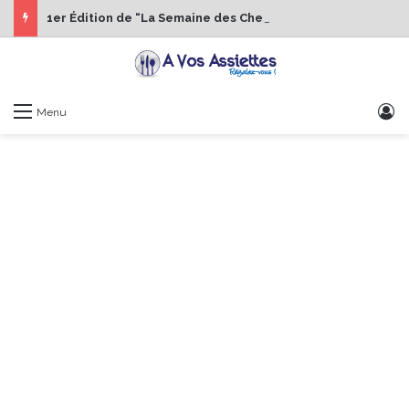
1er Édition de “La Semaine des Chefs” du 19 au 24 octobre 2026
S
Menu