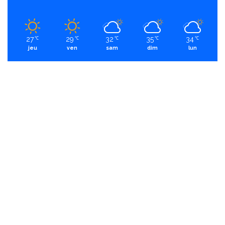
27
29
32
35
34
℃
℃
℃
℃
℃
jeu
ven
sam
dim
lun