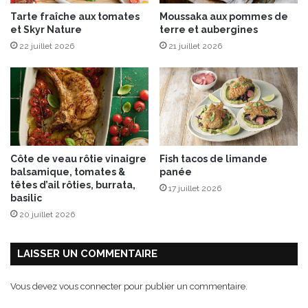
l
Tarte fraîche aux tomates
Moussaka aux pommes de
a
et Skyr Nature
terre et aubergines
r
22 juillet 2026
21 juillet 2026
d
é
e
s
Côte de veau rôtie vinaigre
Fish tacos de limande
balsamique, tomates &
panée
têtes d’ail rôties, burrata,
17 juillet 2026
basilic
20 juillet 2026
LAISSER UN COMMENTAIRE
Vous devez
vous connecter
pour publier un commentaire.