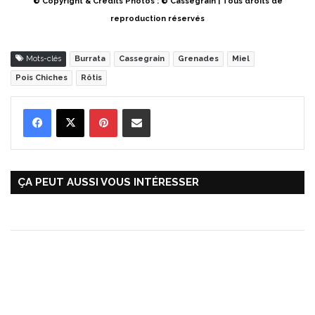
© Copyright & Crédits Photos : © Cassegrain | Tous droits de
reproduction réservés
Mots-clés
Burrata
Cassegrain
Grenades
Miel
Pois Chiches
Rôtis
Pinterest
Partager par Email
ÇA PEUT AUSSI VOUS INTÉRESSER