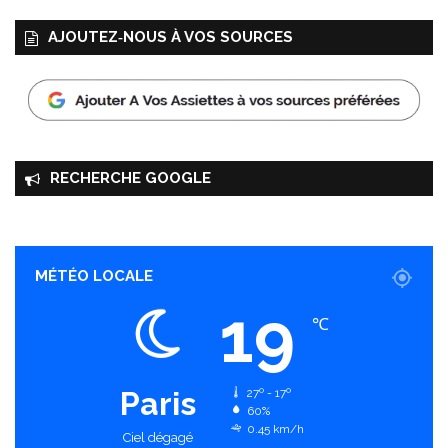
AJOUTEZ‑NOUS À VOS SOURCES
RECHERCHE GOOGLE
MÉTÉO LOCALE
19
℃
Paris
27º - 17º
60%
0.45 km/h
Ciel dégagé