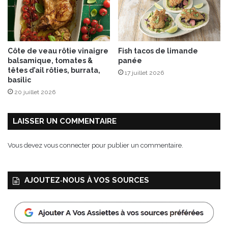
S
O
Côte de veau rôtie vinaigre
Fish tacos de limande
balsamique, tomates &
panée
têtes d’ail rôties, burrata,
17 juillet 2026
basilic
20 juillet 2026
LAISSER UN COMMENTAIRE
Vous devez
vous connecter
pour publier un commentaire.
AJOUTEZ‑NOUS À VOS SOURCES