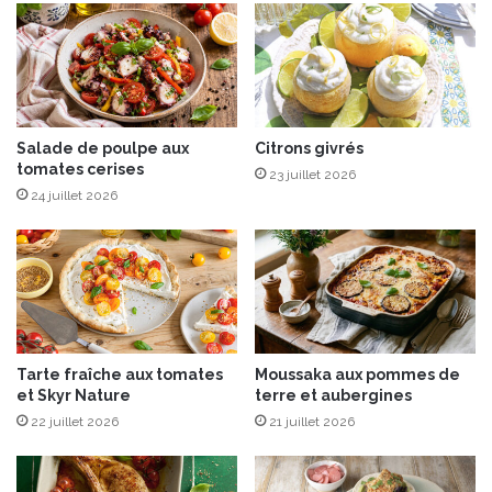
v
g
i
a
d
f
e
r
e
d
o
Salade de poulpe aux
Citrons givrés
tomates cerises
®
23 juillet 2026
Z
24 juillet 2026
A
N
E
T
T
I
E
Tarte fraîche aux tomates
Moussaka aux pommes de
S
et Skyr Nature
terre et aubergines
P
22 juillet 2026
21 juillet 2026
R
E
S