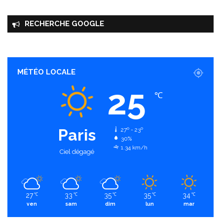
RECHERCHE GOOGLE
MÉTÉO LOCALE
25
℃
Paris
27º - 23º
30%
1.34 km/h
Ciel dégagé
27
33
35
35
34
℃
℃
℃
℃
℃
ven
sam
dim
lun
mar