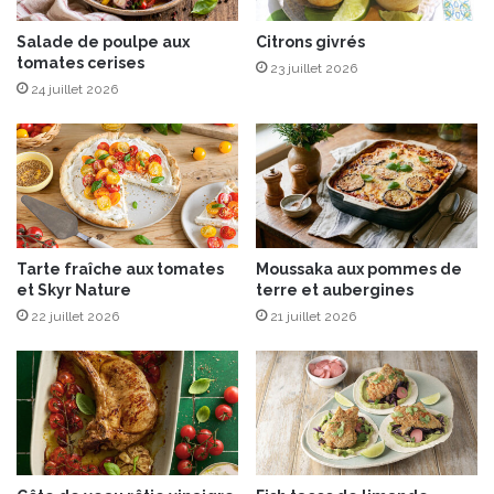
p
é
i
r
Salade de poulpe aux
Citrons givrés
c
tomates cerises
é
23 juillet 2026
é
i
24 juillet 2026
e
n
v
e
n
t
é
p
Tarte fraîche aux tomates
Moussaka aux pommes de
a
et Skyr Nature
terre et aubergines
r
22 juillet 2026
21 juillet 2026
D
E
L
T
A
®
C
A