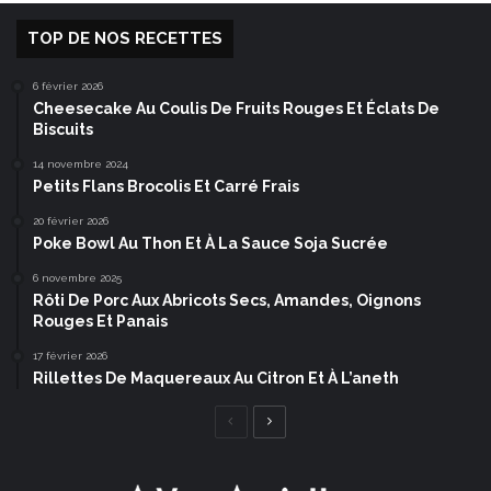
TOP DE NOS RECETTES
6 février 2026
Cheesecake Au Coulis De Fruits Rouges Et Éclats De
Biscuits
14 novembre 2024
Petits Flans Brocolis Et Carré Frais
20 février 2026
Poke Bowl Au Thon Et À La Sauce Soja Sucrée
6 novembre 2025
Rôti De Porc Aux Abricots Secs, Amandes, Oignons
Rouges Et Panais
17 février 2026
Rillettes De Maquereaux Au Citron Et À L’aneth
Page
Page
précédente
suivante