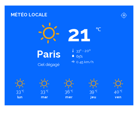
MÉTÉO LOCALE
21
℃
Paris
33º - 20º
65%
0.45 km/h
Ciel dégagé
33
33
36
39
40
℃
℃
℃
℃
℃
lun
mar
mer
jeu
ven