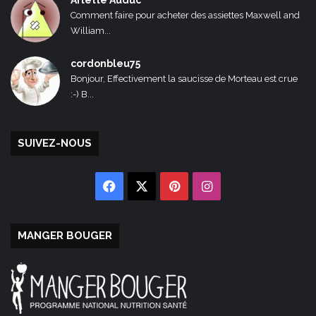
Arlette Auduc
Comment faire pour acheter des assiettes Maxwell and
William...
cordonbleu75
Bonjour, Effectivement la saucisse de Morteau est crue
:-) B...
SUIVEZ-NOUS
Facebook
X
Pinterest
Instagram
MANGER BOUGER