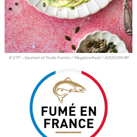
© ETF – Saumon et Truite Fumés / Megalowfood / ADOCOM-RP