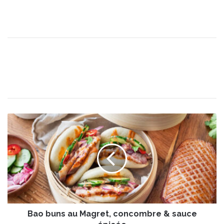
B
a
o
b
u
n
s
a
u
Bao buns au Magret, concombre & sauce
M
a