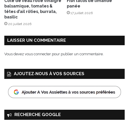
Côte de veau rôtie vinaigre
Fish tacos de limande
F
balsamique, tomates &
panée
É
têtes d’ail rôties, burrata,
17 juillet 2026
S
basilic
20 juillet 2026
LAISSER UN COMMENTAIRE
Vous devez
vous connecter
pour publier un commentaire.
AJOUTEZ‑NOUS À VOS SOURCES
RECHERCHE GOOGLE