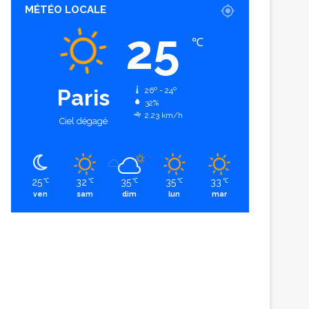
MÉTÉO LOCALE
25
℃
Paris
26º - 24º
32%
2.23 km/h
Ciel dégagé
25
32
35
35
33
℃
℃
℃
℃
℃
ven
sam
dim
lun
mar