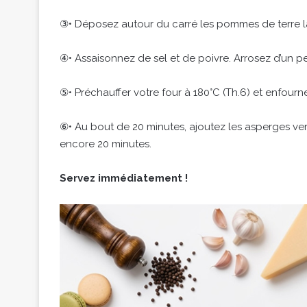
③• Déposez autour du carré les pommes de terre la
④• Assaisonnez de sel et de poivre. Arrosez d’un p
⑤• Préchauffer votre four à 180°C (Th.6) et enfourn
⑥• Au bout de 20 minutes, ajoutez les asperges ve
encore 20 minutes.
Servez immédiatement !