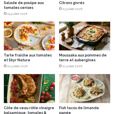
e
Salade de poulpe aux
Citrons givrés
f
tomates cerises
t
a
23 juillet 2026
P
r
24 juillet 2026
i
i
s
n
t
e
a
d
c
e
h
m
e
a
Tarte fraîche aux tomates
Moussaka aux pommes de
s
ï
et Skyr Nature
terre et aubergines
s
22 juillet 2026
21 juillet 2026
Côte de veau rôtie vinaigre
Fish tacos de limande
balsamique, tomates &
panée