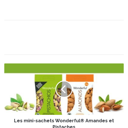
L
e
s
m
i
n
i
-
s
Les mini-sachets Wonderful® Amandes et
a
c
Pistaches