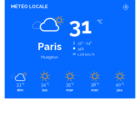
MÉTÉO LOCALE
31
℃
Paris
33º - 24º
34%
1.26 km/h
Nuageux
33
34
35
38
40
℃
℃
℃
℃
℃
dim
lun
mar
mer
jeu