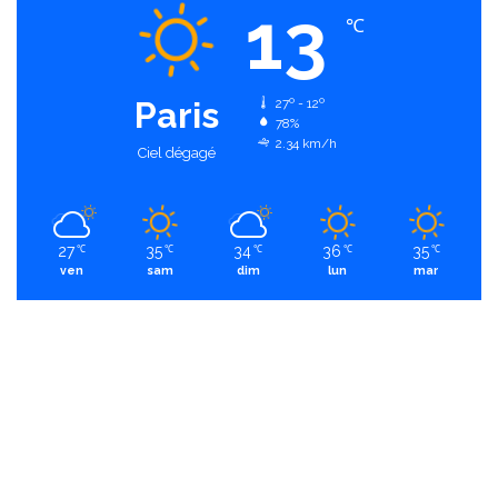
13
℃
Paris
27º - 12º
78%
2.34 km/h
Ciel dégagé
27
35
34
36
35
℃
℃
℃
℃
℃
ven
sam
dim
lun
mar