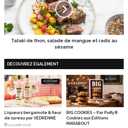
n
a
d
k
e
i
s
d
f
e
r
t
a
Tataki de thon, salade de mangue et radis au
h
i
o
sésame
s
n
e
,
DÉCOUVREZ ÉGALEMENT
s
s
-
a
m
l
a
a
s
d
c
e
a
d
r
e
p
m
Liqueurs bergamote & fleur
BIG COOKIES – Par Puffy®
de sureau par VEDRENNE
Cookies aux Éditions
o
a
MARABOUT
n
n
22 juillet 2026