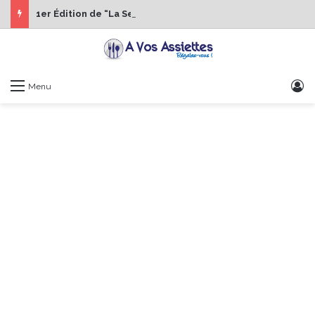
1er Édition de “La Semaine des Chefs” du 19 au 24 octobre 2026
S
Menu