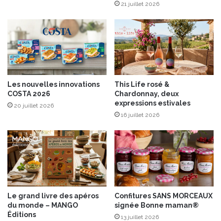
e
g
21 juillet 2026
u
e
e
t
r
a
d
Les nouvelles innovations
This Life rosé &
i
COSTA 2026
Chardonnay, deux
s
expressions estivales
20 juillet 2026
a
16 juillet 2026
u
s
é
s
a
m
e
Le grand livre des apéros
Confitures SANS MORCEAUX
du monde – MANGO
signée Bonne maman®
Éditions
13 juillet 2026