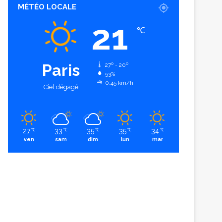
MÉTÉO LOCALE
21
℃
Paris
27º - 20º
53%
0.45 km/h
Ciel dégagé
27
33
35
35
34
℃
℃
℃
℃
℃
ven
sam
dim
lun
mar