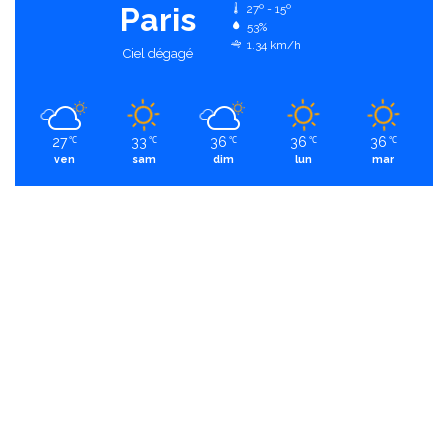
Paris
27º - 15º
53%
1.34 km/h
Ciel dégagé
27
33
36
36
36
℃
℃
℃
℃
℃
ven
sam
dim
lun
mar