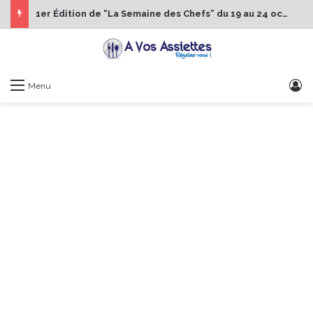
1er Édition de “La Semaine des Chefs” du 19 au 24 octobre 2026
S
Menu