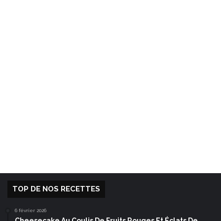
TOP DE NOS RECETTES
6 février 2026
Cheesecake Au Coulis De Fruits Rouges Et Éclats De