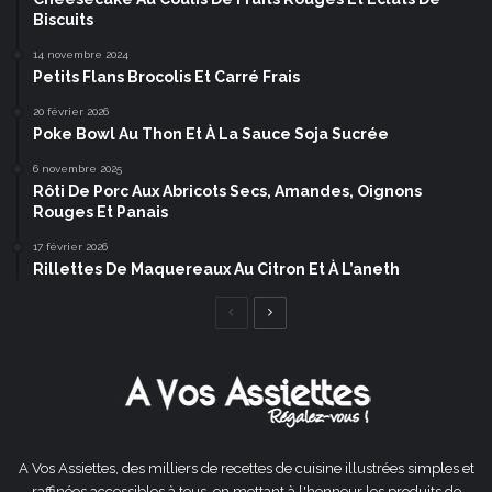
Biscuits
14 novembre 2024
Petits Flans Brocolis Et Carré Frais
20 février 2026
Poke Bowl Au Thon Et À La Sauce Soja Sucrée
6 novembre 2025
Rôti De Porc Aux Abricots Secs, Amandes, Oignons
Rouges Et Panais
17 février 2026
Rillettes De Maquereaux Au Citron Et À L’aneth
Page
Page
précédente
suivante
A Vos Assiettes, des milliers de recettes de cuisine illustrées simples et
raffinées accessibles à tous, en mettant à l'honneur les produits de