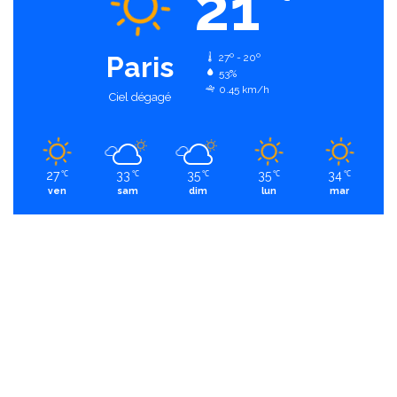
21
Paris
27º - 20º
53%
0.45 km/h
Ciel dégagé
27
33
35
35
34
℃
℃
℃
℃
℃
ven
sam
dim
lun
mar