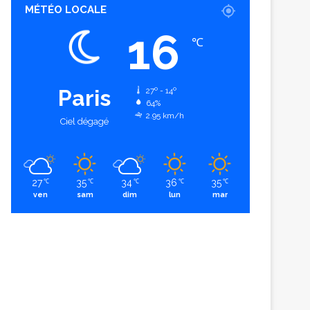
MÉTÉO LOCALE
16
℃
Paris
27º - 14º
64%
2.95 km/h
Ciel dégagé
27
35
34
36
35
℃
℃
℃
℃
℃
ven
sam
dim
lun
mar