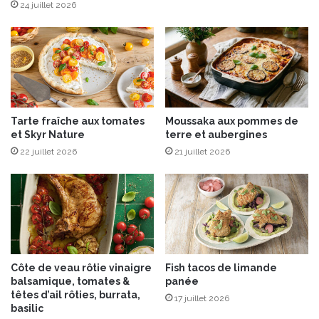
c
24 juillet 2026
h
i
n
e
à
c
a
Tarte fraîche aux tomates
Moussaka aux pommes de
f
et Skyr Nature
terre et aubergines
é
22 juillet 2026
21 juillet 2026
à
g
r
a
i
n
s
C
Côte de veau rôtie vinaigre
Fish tacos de limande
A
balsamique, tomates &
panée
N
têtes d’ail rôties, burrata,
17 juillet 2026
O
basilic
F