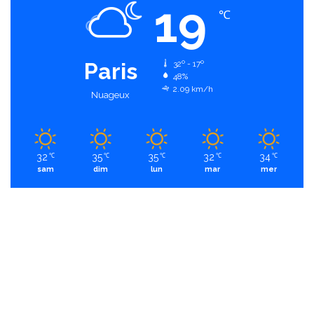
19
℃
Paris
32º - 17º
48%
2.09 km/h
Nuageux
32
35
35
32
34
℃
℃
℃
℃
℃
sam
dim
lun
mar
mer