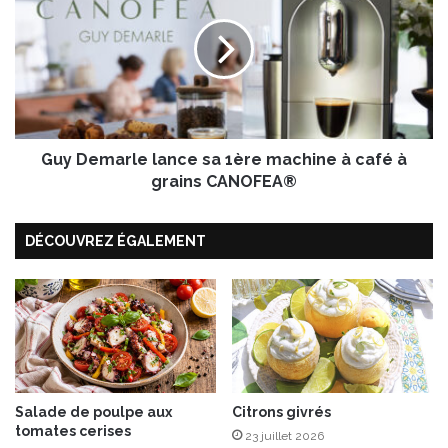
o
y
n
D
d
e
e
m
N
a
o
r
r
l
v
Guy Demarle lance sa 1ère machine à café à
e
è
l
grains CANOFEA®
g
a
e
n
DÉCOUVREZ ÉGALEMENT
c
e
s
a
1
è
r
e
m
Salade de poulpe aux
Citrons givrés
tomates cerises
a
23 juillet 2026