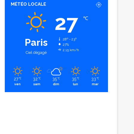
MÉTÉO LOCALE
27
℃
Paris
28º - 23º
27%
2.15 km/h
Ciel dégagé
27
32
35
35
33
℃
℃
℃
℃
℃
ven
sam
dim
lun
mar