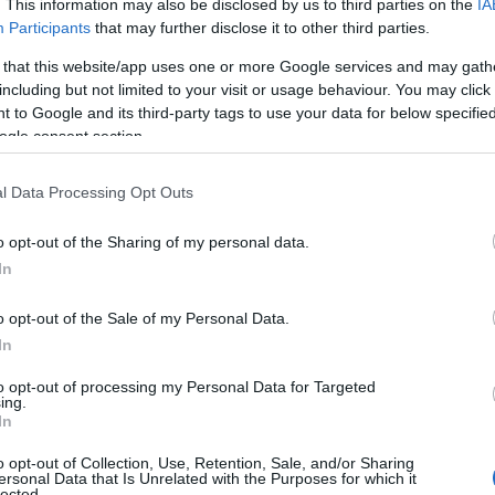
. This information may also be disclosed by us to third parties on the
IA
Participants
that may further disclose it to other third parties.
 that this website/app uses one or more Google services and may gath
including but not limited to your visit or usage behaviour. You may click 
 to Google and its third-party tags to use your data for below specifi
ogle consent section.
l Data Processing Opt Outs
o opt-out of the Sharing of my personal data.
9 juin 2014
0
2 865
In
Mini chaussons pommes céleri
o opt-out of the Sale of my Personal Data.
lardons
In
Une recette extraite du livre HERTA® "Tartes faciles pour
to opt-out of processing my Personal Data for Targeted
tous les jours" d'AnneCé Bretin aux…
ing.
In
Lire la suite »
o opt-out of Collection, Use, Retention, Sale, and/or Sharing
ersonal Data that Is Unrelated with the Purposes for which it
lected.