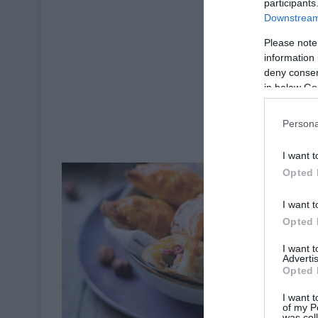
participants
Downstream 
Please note
information 
deny consent
in below Go
Persona
I want t
Opted 
I want t
Opted 
I want 
Advertis
Opted 
I want t
of my P
was col