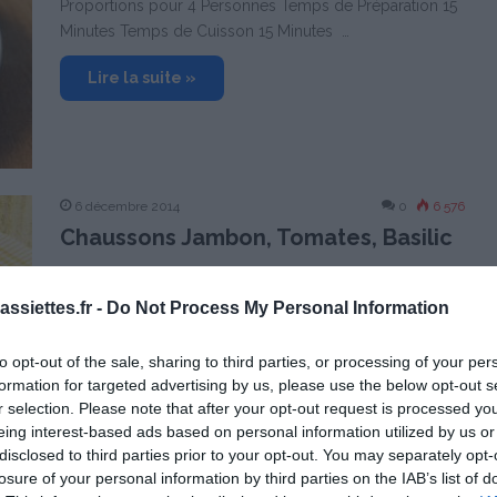
Proportions pour 4 Personnes Temps de Préparation 15
Minutes Temps de Cuisson 15 Minutes …
Lire la suite »
6 décembre 2014
0
6 576
Chaussons Jambon, Tomates, Basilic
Proportions pour 4 Personnes Temps de Préparation 10
Minutes Temps de Cuisson 10 Minutes …
ssiettes.fr -
Do Not Process My Personal Information
Lire la suite »
to opt-out of the sale, sharing to third parties, or processing of your per
formation for targeted advertising by us, please use the below opt-out s
r selection. Please note that after your opt-out request is processed y
eing interest-based ads based on personal information utilized by us or
disclosed to third parties prior to your opt-out. You may separately opt-
losure of your personal information by third parties on the IAB’s list of