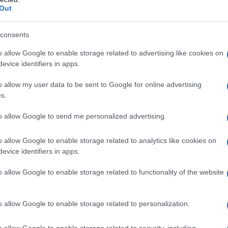
Out
15 mars 2014
0
3 773
Mini chaussons feuilletés au chèvre
consents
et à la Gelée de Pommes Bonne
o allow Google to enable storage related to advertising like cookies on
Maman®
evice identifiers in apps.
Proportions pour 15 Chaussons Temps de Préparation
o allow my user data to be sent to Google for online advertising
15 Minutes Temps de Cuisson 20 Minutes …
s.
Lire la suite »
to allow Google to send me personalized advertising.
o allow Google to enable storage related to analytics like cookies on
11 octobre 2012
1
6 490
evice identifiers in apps.
Chausson de dinde à la béchamel
o allow Google to enable storage related to functionality of the website
Proportions pour 4 Personnes Temps de Préparation 10
Minutes Temps de Cuisson 30 Minutes ►…
o allow Google to enable storage related to personalization.
Lire la suite »
o allow Google to enable storage related to security, including