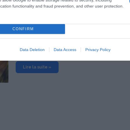
cation functionality and fraud prevention, and other user protection.
11 décembre 2011
0
3 893
Chaussons au Boudin Blanc et
CONFIRM
Chutney au Champagne
Les Cercles Culinaires / CNIEL vous Proposent pour
Data Deletion
Data Access
Privacy Policy
vos Repas de Fêtes Chaussons au Boudin…
Lire la suite »