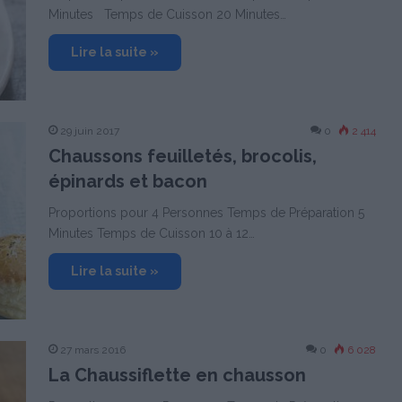
Minutes Temps de Cuisson 20 Minutes…
Lire la suite »
29 juin 2017
0
2 414
Chaussons feuilletés, brocolis,
épinards et bacon
Proportions pour 4 Personnes Temps de Préparation 5
Minutes Temps de Cuisson 10 à 12…
Lire la suite »
27 mars 2016
0
6 028
La Chaussiflette en chausson