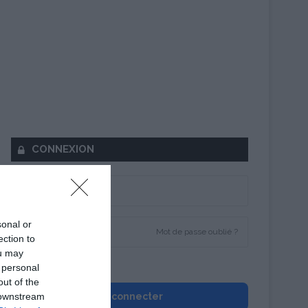
CONNEXION
sonal or
Mot de passe oublié ?
ection to
ou may
Se souvenir de moi
 personal
out of the
 downstream
Se connecter