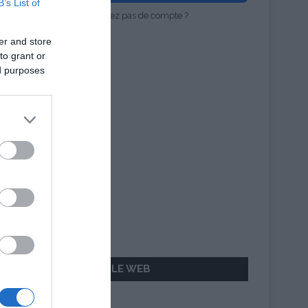
B’s List of
Vous n'avez pas de compte ?
er and store
to grant or
ed purposes
AILLEURS SUR LE WEB