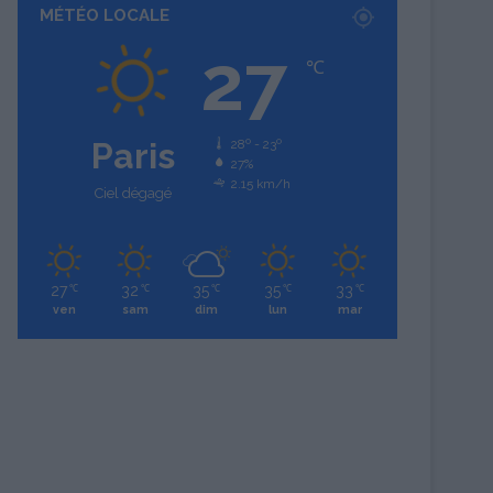
MÉTÉO LOCALE
27
℃
Paris
28º - 23º
27%
2.15 km/h
Ciel dégagé
27
32
35
35
33
℃
℃
℃
℃
℃
ven
sam
dim
lun
mar