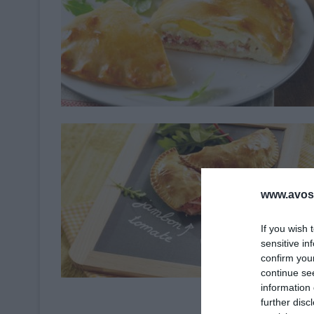
www.avosa
If you wish 
sensitive in
confirm you
continue se
information 
further disc