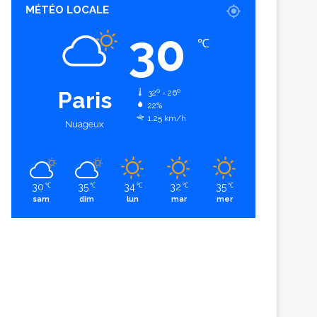
MÉTÉO LOCALE
30
℃
Paris
32º - 26º
22%
1.25 km/h
Nuageux
30
35
34
32
35
℃
℃
℃
℃
℃
sam
dim
lun
mar
mer