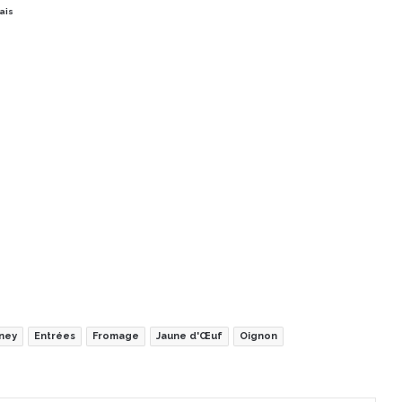
rais
ney
Entrées
Fromage
Jaune d'Œuf
Oignon