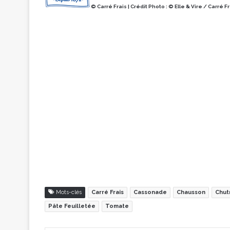
© Carré Frais | Crédit Photo : © Elle & Vire / Carré F
Mots-clés
Carré Frais
Cassonade
Chausson
Chut
Pâte Feuilletée
Tomate