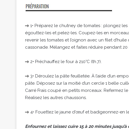
1• Préparez le chutney de tomates : plongez les
égouttez-les et pelez-les. Coupez-les en morceaux
revenir les tomates et l’oignon avec un filet d’huile
cassonade. Mélangez et faites réduire pendant 20 mi
2• Préchauffez le four à 210°C (th.7).
3• Déroulez la pâte feuilletée. À l’aide d’un em
pâte. Déposez sur la moitié d’un cercle 1 belle cu
Carré Frais coupé en petits morceaux. Refermez le c
Réalisez les autres chaussons.
4• Fouettez le jaune d'œuf et badigeonnez-en l
Enfournez et laissez cuire 15 à 20 minutes jusqu’à