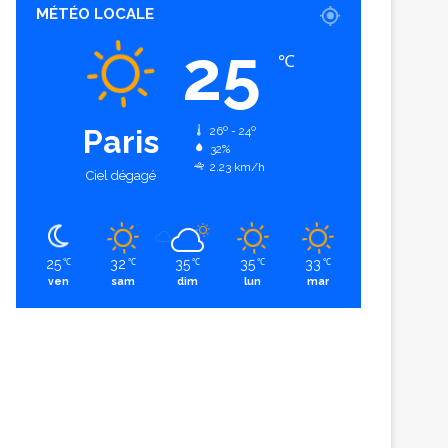
MÉTÉO LOCALE
25
℃
Paris
26º - 24º
32%
2.23 km/h
Ciel dégagé
25
32
35
35
33
℃
℃
℃
℃
℃
ven
sam
dim
lun
mar