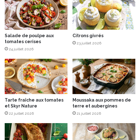
e
p
s
a
d
r
e
é
R
s
a
B
Salade de poulpe aux
Citrons givrés
tomates cerises
d
a
23 juillet 2026
i
r
24 juillet 2026
s
i
l
l
a
,
l
e
Tarte fraîche aux tomates
Moussaka aux pommes de
M
et Skyr Nature
terre et aubergines
e
22 juillet 2026
21 juillet 2026
i
l
l
e