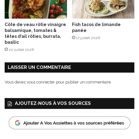
u
r
d
e
Côte de veau rôtie vinaigre
Fish tacos de limande
l
balsamique, tomates &
panée
a
têtes d’ail rôties, burrata,
17 juillet 2026
C
basilic
u
20 juillet 2026
i
s
i
LAISSER UN COMMENTAIRE
n
e
Vous devez
vous connecter
pour publier un commentaire.
I
t
a
AJOUTEZ‑NOUS À VOS SOURCES
l
i
e
n
n
e