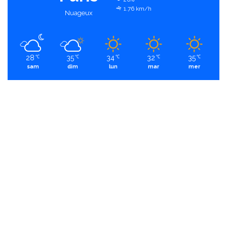
1.76 km/h
Nuageux
28
35
34
32
35
℃
℃
℃
℃
℃
sam
dim
lun
mar
mer