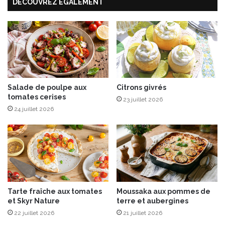
s
DÉCOUVREZ ÉGALEMENT
a
G
g
o
e
u
r
r
a
m
u
a
c
n
a
d
m
Salade de poulpe aux
Citrons givrés
s
tomates cerises
e
23 juillet 2026
”
m
24 juillet 2026
r
b
e
e
v
r
i
t
e
f
n
a
t
ç
Tarte fraîche aux tomates
Moussaka aux pommes de
d
o
et Skyr Nature
terre et aubergines
u
n
5
22 juillet 2026
21 juillet 2026
p
a
r