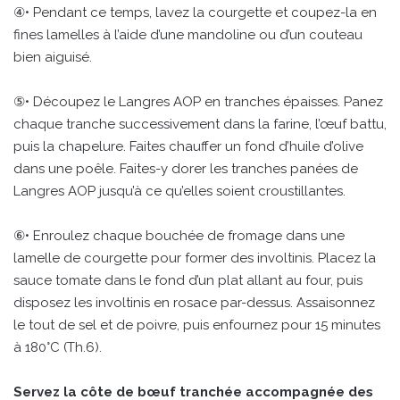
④• Pendant ce temps, lavez la courgette et coupez-la en
fines lamelles à l’aide d’une mandoline ou d’un couteau
bien aiguisé.
⑤• Découpez le Langres AOP en tranches épaisses. Panez
chaque tranche successivement dans la farine, l’œuf battu,
puis la chapelure. Faites chauffer un fond d’huile d’olive
dans une poêle. Faites-y dorer les tranches panées de
Langres AOP jusqu’à ce qu’elles soient croustillantes.
⑥• Enroulez chaque bouchée de fromage dans une
lamelle de courgette pour former des involtinis. Placez la
sauce tomate dans le fond d’un plat allant au four, puis
disposez les involtinis en rosace par-dessus. Assaisonnez
le tout de sel et de poivre, puis enfournez pour 15 minutes
à 180°C (Th.6).
Servez la côte de bœuf tranchée accompagnée des