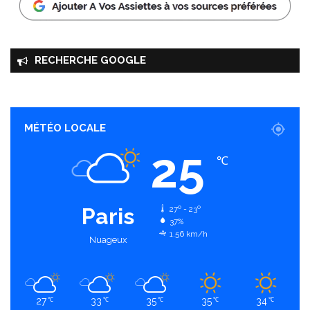
RECHERCHE GOOGLE
MÉTÉO LOCALE
25
℃
Paris
27º - 23º
37%
1.56 km/h
Nuageux
27
33
35
35
34
℃
℃
℃
℃
℃