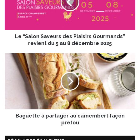
a
l
o
n
S
Le “Salon Saveurs des Plaisirs Gourmands”
a
v
revient du 5 au 8 décembre 2025
e
u
B
r
a
s
g
d
u
e
e
s
t
P
t
l
e
a
à
i
Baguette à partager au camembert façon
p
s
a
préfou
i
r
r
t