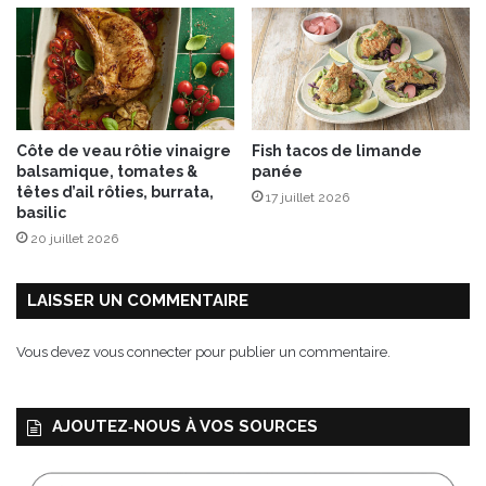
u
é
8
f
d
o
é
u
c
e
Côte de veau rôtie vinaigre
Fish tacos de limande
m
balsamique, tomates &
panée
b
têtes d’ail rôties, burrata,
17 juillet 2026
r
basilic
e
20 juillet 2026
2
0
2
LAISSER UN COMMENTAIRE
5
Vous devez
vous connecter
pour publier un commentaire.
AJOUTEZ‑NOUS À VOS SOURCES