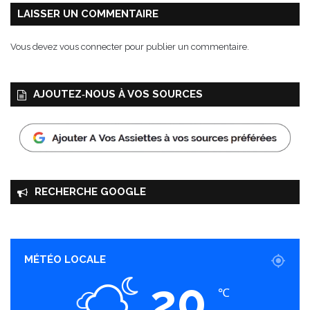
e
LAISSER UN COMMENTAIRE
s
u
Vous devez
vous connecter
pour publier un commentaire.
r
l
a
AJOUTEZ‑NOUS À VOS SOURCES
t
a
b
l
e
RECHERCHE GOOGLE
MÉTÉO LOCALE
20
℃