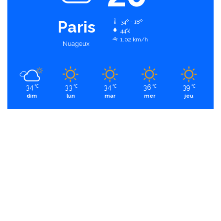
Paris
34º - 18º
44%
1.02 km/h
Nuageux
34
33
34
36
39
℃
℃
℃
℃
℃
dim
lun
mar
mer
jeu