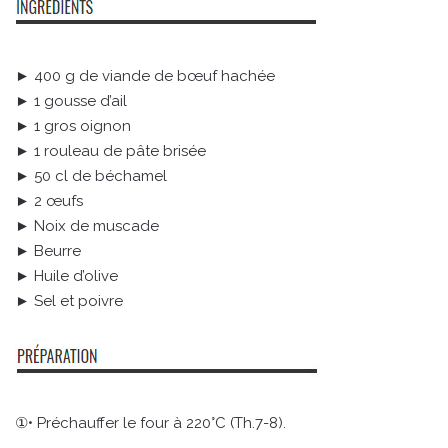
► 400 g de viande de bœuf hachée
► 1 gousse d’ail
► 1 gros oignon
► 1 rouleau de pâte brisée
► 50 cl de béchamel
► 2 œufs
► Noix de muscade
► Beurre
► Huile d’olive
► Sel et poivre
①• Préchauffer le four à 220°C (Th.7-8).