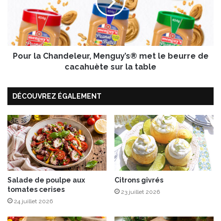
z
l
o
a
,
C
p
h
e
a
t
Pour la Chandeleur, Menguy’s® met le beurre de
n
i
d
cacahuète sur la table
t
e
s
l
DÉCOUVREZ ÉGALEMENT
p
e
o
u
i
r
s
,
,
M
œ
e
u
n
f
g
a
u
Salade de poulpe aux
Citrons givrés
tomates cerises
u
y
23 juillet 2026
p
’
24 juillet 2026
l
s
a