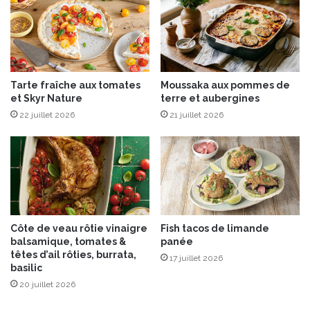
®
t
m
e
t
l
e
Tarte fraîche aux tomates
Moussaka aux pommes de
b
et Skyr Nature
terre et aubergines
e
22 juillet 2026
21 juillet 2026
u
r
r
e
d
e
c
a
Côte de veau rôtie vinaigre
Fish tacos de limande
c
balsamique, tomates &
panée
a
têtes d’ail rôties, burrata,
17 juillet 2026
h
basilic
u
20 juillet 2026
è
t