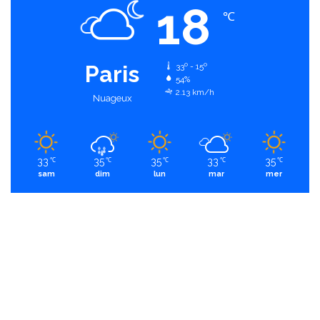
18
℃
Paris
33º - 15º
54%
2.13 km/h
Nuageux
33
35
35
33
35
℃
℃
℃
℃
℃
sam
dim
lun
mar
mer