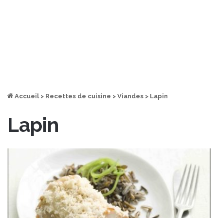
Accueil
>
Recettes de cuisine
>
Viandes
>
Lapin
Lapin