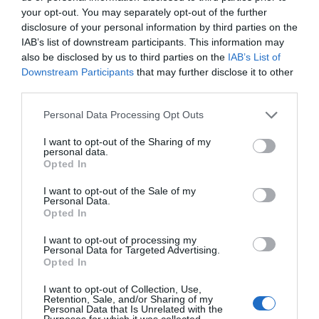
your opt-out. You may separately opt-out of the further
disclosure of your personal information by third parties on the
IAB’s list of downstream participants. This information may
also be disclosed by us to third parties on the
IAB’s List of
Downstream Participants
that may further disclose it to other
third parties.
Please note that this website/app uses one or more Google
Personal Data Processing Opt Outs
services and may gather and store information including but
not limited to your visit or usage behaviour. You may click to
I want to opt-out of the Sharing of my
29 mars 2014
0
3 615
personal data.
grant or deny consent to Google and its third-party tags to
Œuf cocotte au jambon ibérique et
Opted In
use your data for below specified purposes in below Google
sésame, Savora en émulsion
consent section.
I want to opt-out of the Sale of my
Personal Data.
Proportions pour 4 Personnes Temps de Préparation 5 Minutes
Opted In
Temps de Cuisson 15 Minutes …
I want to opt-out of processing my
Personal Data for Targeted Advertising.
Lire la suite »
Opted In
I want to opt-out of Collection, Use,
Retention, Sale, and/or Sharing of my
Personal Data that Is Unrelated with the
Purposes for which it was collected.