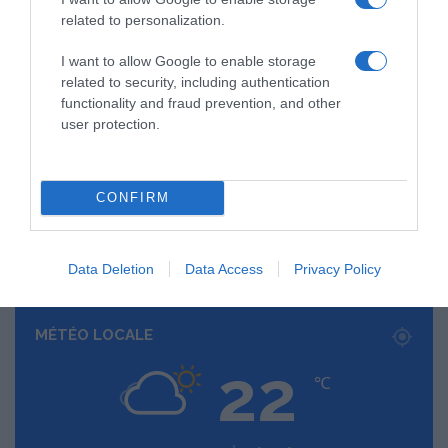
229
230
related to personalization.
I want to allow Google to enable storage
related to security, including authentication
AJOUTEZ‑NOUS À VOS SOURCES
functionality and fraud prevention, and other
user protection.
CONFIRM
RECHERCHE GOOGLE
Data Deletion
Data Access
Privacy Policy
MÉTÉO LOCALE
22
℃