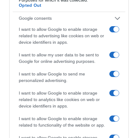
Opted Out
Google consents
I want to allow Google to enable storage
related to advertising like cookies on web or
device identifiers in apps.
I want to allow my user data to be sent to
Google for online advertising purposes.
26 février 2014
0
3 329
Kiwi de l’Adour IGP chaud et Foie gras des
I want to allow Google to send me
Landes poêlé
personalized advertising.
Proportions pour 4 Personnes Temps de Préparation 5 Minutes
I want to allow Google to enable storage
Temps de Cuisson 5 Minutes …
related to analytics like cookies on web or
device identifiers in apps.
Lire la suite »
I want to allow Google to enable storage
related to functionality of the website or app.
Première
...
210
220
«
228
I want to allow Google to enable storage