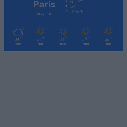
Paris
34º - 20º
43%
1.2 km/h
Nuageux
34
33
34
36
39
℃
℃
℃
℃
℃
dim
lun
mar
mer
jeu