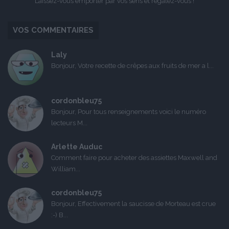
Laissez-vous emporter par vos sens et régalez-vous !
VOS COMMENTAIRES
Laly
Bonjour, Votre recette de crêpes aux fruits de mer a l...
cordonbleu75
Bonjour, Pour tous renseignements voici le numéro
lecteurs M...
Arlette Auduc
Comment faire pour acheter des assiettes Maxwell and
William...
cordonbleu75
Bonjour, Effectivement la saucisse de Morteau est crue
:-) B...