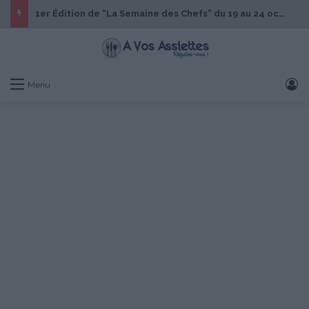
1er Édition de “La Semaine des Chefs” du 19 au 24 octobre 2026
S
Menu