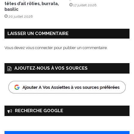
r
têtes d’ail rôties, burrata,
17 juillet 2026
1
m
basilic
4
e
20 juillet 2026
n
o
v
LAISSER UN COMMENTAIRE
e
m
Vous devez
vous connecter
pour publier un commentaire.
b
r
e
AJOUTEZ‑NOUS À VOS SOURCES
2
0
2
1
RECHERCHE GOOGLE