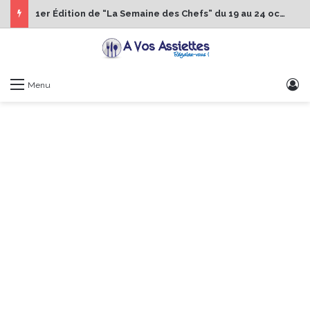
1er Édition de “La Semaine des Chefs” du 19 au 24 octobre 2026
S
Menu