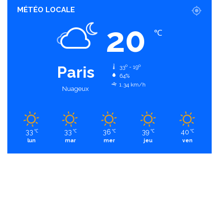
MÉTÉO LOCALE
20
℃
Paris
33º - 19º
64%
1.34 km/h
Nuageux
33
33
36
39
40
℃
℃
℃
℃
℃
lun
mar
mer
jeu
ven