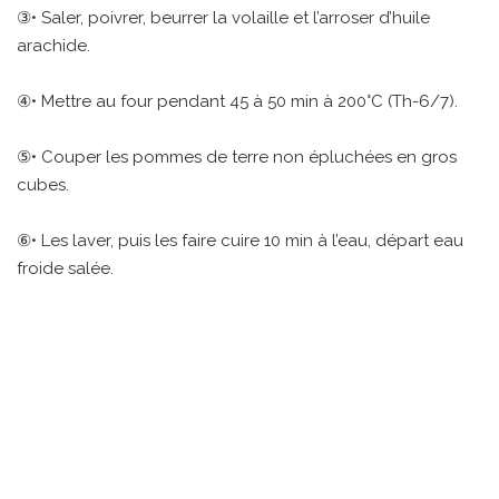
③• Saler, poivrer, beurrer la volaille et l’arroser d’huile
arachide.
④• Mettre au four pendant 45 à 50 min à 200°C (Th-6/7).
⑤• Couper les pommes de terre non épluchées en gros
cubes.
⑥• Les laver, puis les faire cuire 10 min à l’eau, départ eau
froide salée.