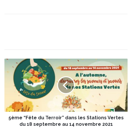
5
è
m
e
“
F
ê
t
e
5ème “Fête du Terroir” dans les Stations Vertes
d
u
du 18 septembre au 14 novembre 2021
T