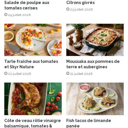
s
e
Salade de poulpe aux
Citrons givrés
V
tomates cerises
d
23 juillet 2026
e
e
24 juillet 2026
r
c
t
h
e
è
s
v
d
r
u
e
1
e
Tarte fraîche aux tomates
Moussaka aux pommes de
8
t
et Skyr Nature
terre et aubergines
s
J
e
22 juillet 2026
21 juillet 2026
a
p
m
t
b
e
o
m
n
b
d
r
e
e
P
Côte de veau rôtie vinaigre
Fish tacos de limande
a
a
balsamique, tomates &
panée
u