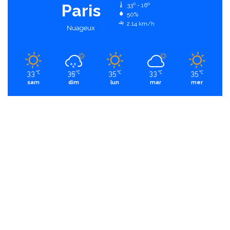
Paris
33º - 16º
50%
2.14 km/h
Nuageux
33
35
35
33
35
℃
℃
℃
℃
℃
sam
dim
lun
mar
mer