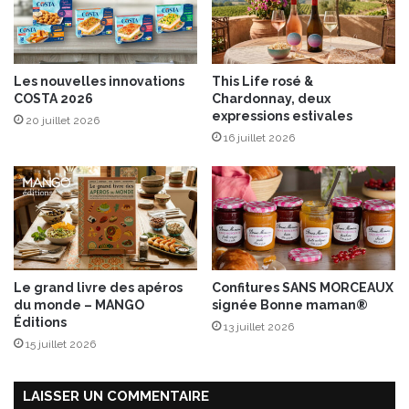
t
m
e
i
n
c
Les nouvelles innovations
This Life rosé &
é
COSTA 2026
Chardonnay, deux
d
expressions estivales
20 juillet 2026
e
16 juillet 2026
c
o
n
c
o
m
b
r
Le grand livre des apéros
Confitures SANS MORCEAUX
e
du monde – MANGO
signée Bonne maman®
a
Éditions
13 juillet 2026
u
15 juillet 2026
C
h
a
LAISSER UN COMMENTAIRE