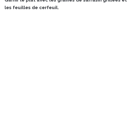
Garnir le plat avec les graines de sarrasin grillées et
les feuilles de cerfeuil.