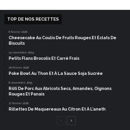
TOP DE NOS RECETTES
6 février 2026
Cheesecake Au Coulis De Fruits Rouges Et Éclats De
Biscuits
14 novembre 2024
Petits Flans Brocolis Et Carré Frais
20 février 2026
Poke Bowl Au Thon Et À La Sauce Soja Sucrée
6 novembre 2025
Rôti De Porc Aux Abricots Secs, Amandes, Oignons
Rouges Et Panais
17 février 2026
Rillettes De Maquereaux Au Citron Et À L’aneth
Page
Page
précédente
suivante