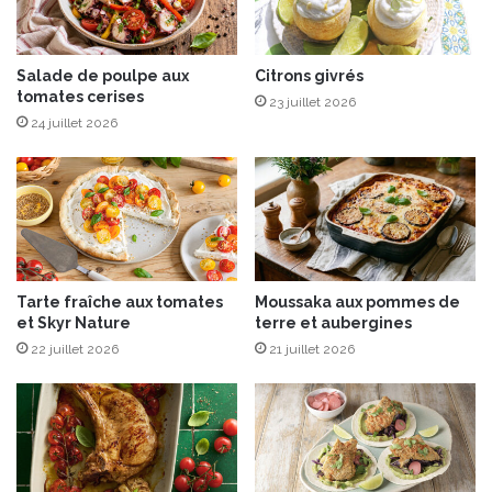
x
t
t
p
r
o
a
Salade de poulpe aux
Citrons givrés
l
tomates cerises
v
e
23 juillet 2026
i
n
24 juillet 2026
e
t
i
a
l
c
l
r
e
é
e
m
t
e
Tarte fraîche aux tomates
Moussaka aux pommes de
p
u
et Skyr Nature
terre et aubergines
a
s
22 juillet 2026
21 juillet 2026
n
e
c
e
t
t
a