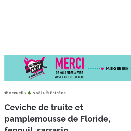
Accueil
>
︎ Noël
>
☃ Entrées
Ceviche de truite et
pamplemousse de Floride,
fenouil, sarrasin