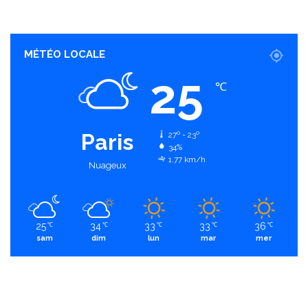
MÉTÉO LOCALE
25
℃
Paris
27º - 23º
34%
1.77 km/h
Nuageux
25
34
33
33
36
℃
℃
℃
℃
℃
sam
dim
lun
mar
mer