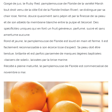
Gorgé de jus, le Ruby Red, pamplemousse de Floride de la variété Marsh
tout droit venu de la côte Est de la Floride (Indian River), se distingue par sa
chair rose, ferme, douce quasiment sans pépin et par la finesse de sa peau
et de son albédo (la membrane blanche entre la pulpe et l’écorce). Des
spécificités uniques qui en font un fruit généreux, parfumé, sucré et sans
amertume aucune.
Rond et jaune, le pamplemousse de Floride est lourd en main et ferme. Il est
facilement reconnaissable à son écorce lisse d’aspect. Sa peau doit être
tendue, brillante et est parfois parsemée de marques légères baptisées
«baisers de soleil», laissées par la brise marine.
Récolté à pleine maturité, le pamplemousse de Floride est commercialisé de
novembre à mai.