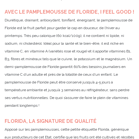
AVEC LE PAMPLEMOUSSE DE FLORIDE, I FEEL GOOD !
Diurétique, drainant, antioxydant, tonifiant, énergisant, le pamplemousse de
Floride est le fruit parfait pour garder le cap en douceur, de l’hiver au
printemps. Très peu calorique (60 kcal/100g), il ne contient ni lipide, ni
sodium, ni cholestérol. Idéal pour la santé et le bien-être, il est riche en
vitamine C, en vitamine A (variétés rose et rouge) et il apporte vitamines B1,
B3, fibres et minéraux tels que le cuivre, le potassium et le magnésium. Un
demi-pamplemousse de Floride garantit 60% des besoins journaliers en
vitamine C d’un adulte et près de la totalité de ceux d’un enfant. Le
pamplemousse de Floride peut être conservé jusqu’à 4-5 jours à
température ambiante et jusqu’à 3 semaines au réfrigérateur, sans perdre
ses vertus nutritionnelles. De quoi s’assurer de faire le plein de vitamines
pendant longtemps !
FLORIDA, LA SIGNATURE DE QUALITÉ
Apposé sur les pamplemousses, cette petite étiquette Florida, générique
aux producteurs de cet Etat, certifie que les fruits ont été cultivés et récoltés