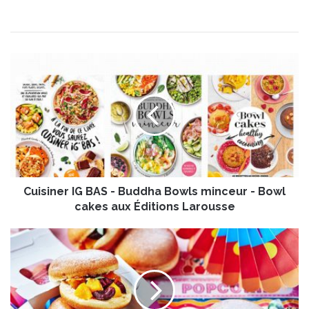
C
u
i
s
i
n
e
r
I
Cuisiner IG BAS - Buddha Bowls minceur - Bowl
G
B
cakes aux Éditions Larousse
A
S
B
-
e
B
i
u
g
d
n
d
e