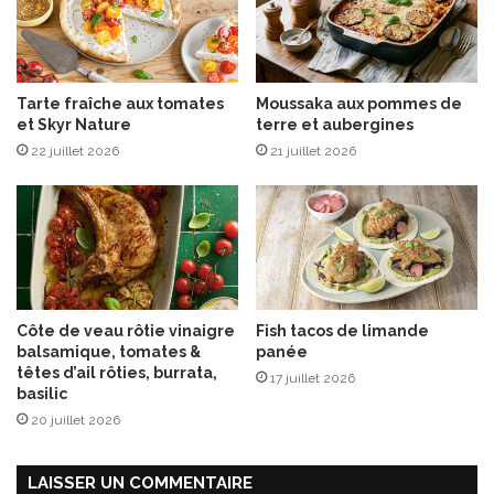
k
e
e
r
s
i
a
s
Tarte fraîche aux tomates
Moussaka aux pommes de
u
e
et Skyr Nature
terre et aubergines
x
s
É
22 juillet 2026
21 juillet 2026
e
d
t
i
b
t
a
i
s
o
i
n
l
s
i
Côte de veau rôtie vinaigre
Fish tacos de limande
L
c
balsamique, tomates &
panée
a
têtes d’ail rôties, burrata,
17 juillet 2026
r
basilic
o
20 juillet 2026
u
s
s
LAISSER UN COMMENTAIRE