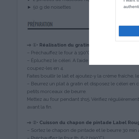
authenti
► 50 g de noisettes
①•
Réalisation du gratin de céleri (peut être 
– Préchauffez le four à 190°C (Th.6-7).
– Épluchez le céleri. A l’aide d’une mandoline ou d
coupez-les en 4.
Faites bouillir le lait et ajoutez-y la crème fraîche, 
– Beurrez un plat à gratin et disposez le céleri e
petits morceaux de beurre.
Mettez au four pendant 1h15. Vérifiez régulièremen
avant la fin.
②•
Cuisson du chapon de pintade Label Rou
– Sortez le chapon de pintade et le beurre 30 min 
– Préchauffez le four th. 6-7 (190°C).