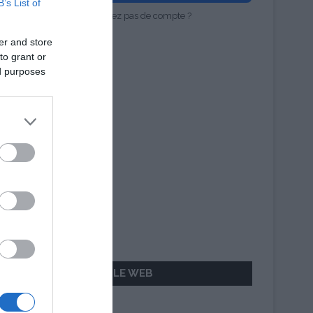
B’s List of
Vous n'avez pas de compte ?
er and store
to grant or
ed purposes
AILLEURS SUR LE WEB