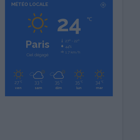
MÉTÉO LOCALE
24
℃
Paris
27º - 22º
44%
1.7 km/h
Ciel dégagé
27
33
35
35
34
℃
℃
℃
℃
℃
ven
sam
dim
lun
mar