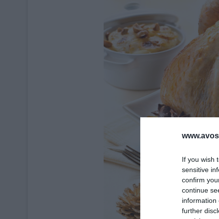
www.avosa
If you wish 
sensitive in
confirm you
continue se
information 
further disc