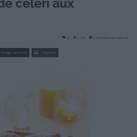
de céleri aux
0
4 381
2 minutes de lecture
Partager par Email
Imprimer