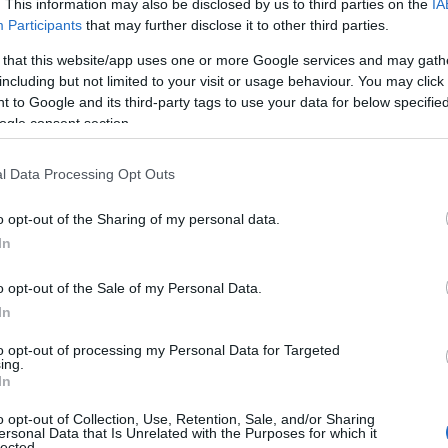
. This information may also be disclosed by us to third parties on the
IA
Participants
that may further disclose it to other third parties.
 that this website/app uses one or more Google services and may gath
including but not limited to your visit or usage behaviour. You may click 
 to Google and its third-party tags to use your data for below specifi
ogle consent section.
l Data Processing Opt Outs
es
Temps de Préparation 35 Minutes
o opt-out of the Sharing of my personal data.
on 1 h 40 Minutes environ
In
o opt-out of the Sale of my Personal Data.
In
to opt-out of processing my Personal Data for Targeted
ing.
In
o opt-out of Collection, Use, Retention, Sale, and/or Sharing
ersonal Data that Is Unrelated with the Purposes for which it
lected.