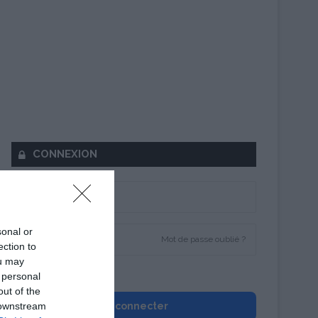
CONNEXION
sonal or
Mot de passe oublié ?
ection to
ou may
Se souvenir de moi
 personal
out of the
 downstream
Se connecter