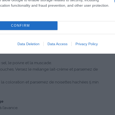
cation functionality and fraud prevention, and other user protection.
CONFIRM
préparé à l’avance, il n’en sera que meilleur)
Data Deletion
Data Access
Privacy Policy
’un couteau, réalisez des tranches de 2 mm environ et
le sel, le poivre et la muscade.
n couches. Versez le mélange lait-crème et parsemez de
t la coloration et parsemez de noisettes hachées 5 min
ge
à l’avance.