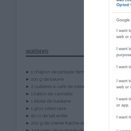
Opted 
Google 
I want t
web or d
I want t
purpose
I want 
► 1 chapon de pintade fermier Label Rouge d’envi
► 100 g de beurre
I want t
► 2 cuillères à café de mélange 4 épices
web or d
► 1 bâton de cannelle
I want t
► 1 étoile de badiane
or app.
► 1 gros céleri rave
► 50 cl de lait entier
I want t
► 200 g de crème fraîche épaisse
► 2 pincées de muscade râpée
I want t