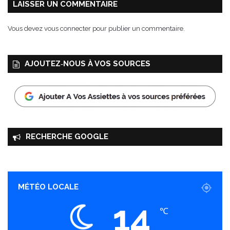
a
I
LAISSER UN COMMENTAIRE
l
N
d
Z
Vous devez
vous connecter
pour publier un commentaire.
e
d
s
u
N
1
AJOUTEZ‑NOUS À VOS SOURCES
a
5
t
a
i
u
o
1
n
7
s
n
U
o
RECHERCHE GOOGLE
n
v
i
e
e
m
s
b
r
MÉTÉO LOCALE
e
14
2
℃
0
1