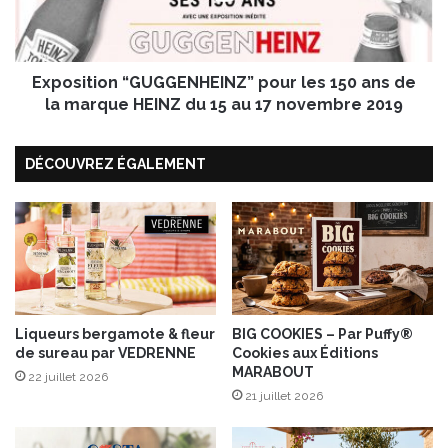
l
t
l
i
a
o
g
Exposition “GUGGENHEINZ” pour les 150 ans de
n
e
“
la marque HEINZ du 15 au 17 novembre 2019
A
G
l
U
i
DÉCOUVREZ ÉGALEMENT
G
m
G
e
E
n
N
t
H
a
E
i
I
r
N
e
Z
Liqueurs bergamote & fleur
BIG COOKIES – Par Puffy®
”
de sureau par VEDRENNE
Cookies aux Éditions
”
MARABOUT
P
p
22 juillet 2026
r
o
21 juillet 2026
o
u
g
r