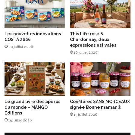
r
l
a
e
m
s
m
1
e
5
Les nouvelles innovations
This Life rosé &
A
0
COSTA 2026
Chardonnay, deux
l
a
expressions estivales
20 juillet 2026
i
n
16 juillet 2026
m
s
e
d
n
e
t
l
a
a
i
m
r
a
e
r
Le grand livre des apéros
Confitures SANS MORCEAUX
M
q
du monde – MANGO
signée Bonne maman®
o
u
Éditions
13 juillet 2026
n
e
15 juillet 2026
d
H
i
E