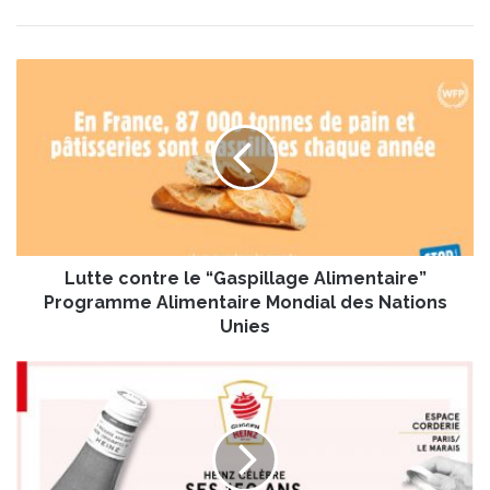
L
u
t
t
e
c
o
n
t
Lutte contre le “Gaspillage Alimentaire”
r
e
Programme Alimentaire Mondial des Nations
l
Unies
e
“
E
G
x
a
p
s
o
p
s
i
i