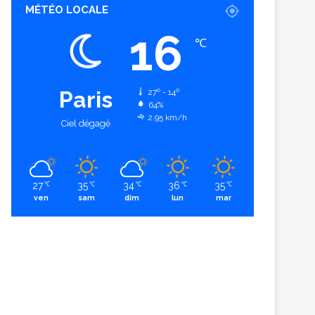
MÉTÉO LOCALE
16
℃
Paris
27º - 14º
64%
2.95 km/h
Ciel dégagé
27
35
34
36
35
℃
℃
℃
℃
℃
ven
sam
dim
lun
mar