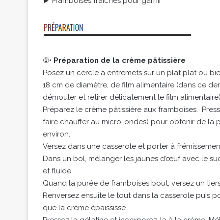
► Framboises fraîches pour garnir
①•
Préparation de la crème pâtissière
Posez un cercle à entremets sur un plat plat ou b
18 cm de diamètre, de film alimentaire (dans ce dernie
démouler et retirer délicatement le film alimentaire
Préparez le crème pâtissière aux framboises. Presse
faire chauffer au micro-ondes) pour obtenir de la p
environ.
Versez dans une casserole et porter à frémissement
Dans un bol, mélanger les jaunes d’œuf avec le su
et fluide.
Quand la purée de framboises bout, versez un tier
Renversez ensuite le tout dans la casserole puis p
que la crème épaississe.